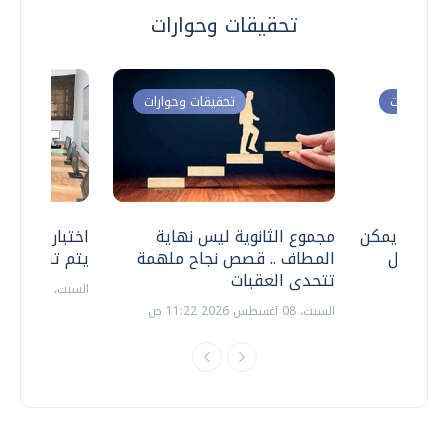
تحقيقات وحوارات
ت وحوارات
تحقيقات وحوارات
 .. هل يمكن
مجموع الثانوية ليس نهاية
اختبارات القد
ف نتعامل
المطاف .. قصص نجاح ملهمة
يتم تنظيمها 
تتحدى العقبات
السبت، 18 يوليو 2026 09:22 ص
السبت، 08 اغسطس 2026 11:22 ص