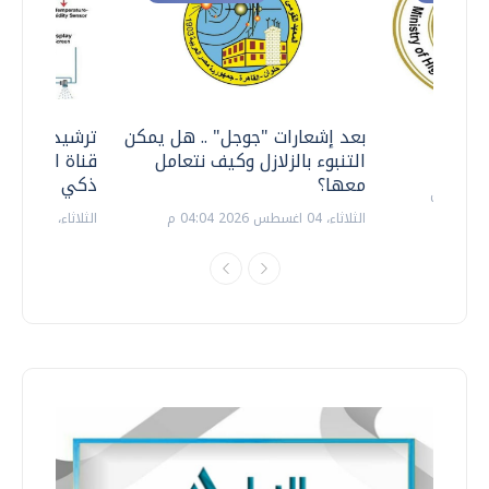
معي ..
بعد إشعارات "جوجل" .. هل يمكن
ترشيدا للمياه
التنبوء بالزلازل وكيف نتعامل
قناة السويس 
معها؟
ذكي بالطاقة
الثلاثاء، 04 اغسطس 2026 04:04 م
الثلاثاء، 14 يوليو 2026 06:11 م