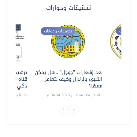
تحقيقات وحوارات
ت وحوارات
تحقيقات وحوارات
معي ..
بعد إشعارات "جوجل" .. هل يمكن
ترشيدا للمياه
التنبوء بالزلازل وكيف نتعامل
قناة السويس 
معها؟
ذكي بالطاقة
الثلاثاء، 04 اغسطس 2026 04:04 م
الثلاثاء، 14 يوليو 2026 06:11 م