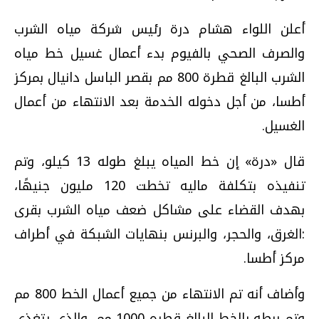
أعلن اللواء هشام درة رئيس شركة مياه الشرب
والصرف الصحي بالفيوم بدء أعمال غسيل خط مياه
الشرب البالغ قطرة 800 مم بقصر الباسل دانيال بمركز
أطسا، من أجل دخوله الخدمة بعد الانتهاء من أعمال
الغسيل
.
قال «درة» إن خط المياه يبلغ طوله 13 كيلو، وتم
تنفيذه بتكلفة ماليه تخطت 120 مليون جنيهًا،
بهدف القضاء على مشاكل ضعف مياه الشرب بقرى
:الغرق، والحجر، والبرنس بنهايات الشبكة في أطراف
مركز أطسا
.
وأضاف أنه تم الانتهاء من جميع أعمال الخط 800 مم
وتم ربطه بالخط البالغ قطره 1000 مم، والذي يتغذى