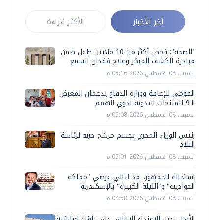
أخر الأخبار
الأكثر قراءة
"الصحة": فحص أكثر من 10 ملايين طفل ضمن
مبادرة الكشف المبكر وعلاج فقدان السمع
السبت، 08 اغسطس 2026 05:16 م
القومي للإعاقة ووزارة الدفاع يدعمان المعرض
الـ9 للمنتجات اليدوية لذوي الهمم
السبت، 08 اغسطس 2026 05:08 م
رئيس الوزراء المجري يحسم مرشح حزبه لرئاسة
البلاد
السبت، 08 اغسطس 2026 05:01 م
استجابة للجمهور.. مد ليالي عرضي "مملكة
الحواديت" و"الليلة الكبيرة" بالإسكندرية
السبت، 08 اغسطس 2026 04:58 م
الأردن يدين الاعتداء الإيراني على ناقلة إماراتية