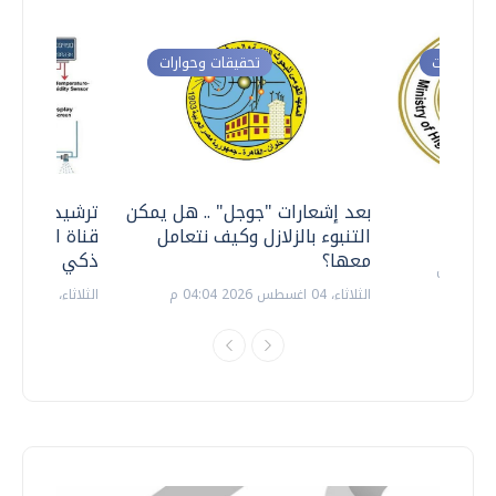
ت وحوارات
تحقيقات وحوارات
معي ..
بعد إشعارات "جوجل" .. هل يمكن
ترشيدا للمياه
التنبوء بالزلازل وكيف نتعامل
قناة السويس 
معها؟
ذكي بالطاقة
الثلاثاء، 04 اغسطس 2026 04:04 م
الثلاثاء، 14 يوليو 2026 06:11 م