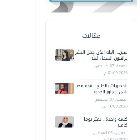
مقالات
سين… الإله الذي جعل البشر
يراقبون السماء ليلًا
الجمعة، 07 اغسطس
2026 01:00 م
المصريات بالخارج... قوة مصر
التي تتجاوز الحدود
الجمعة، 07 اغسطس
2026 10:00 ص
كلمة واحدة... تغيّر يوما
كاملا
الخميس، 06 اغسطس
2026 10:10 ص