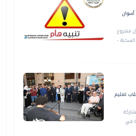
 أسوان
ال مشروع
السخنة -
اب تعليم
شاركة
ة في