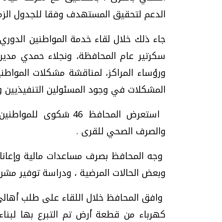
الدعم لتحقيق المستهدف وفقا للجدول الزم
جاء ذلك خلال لقاء خدمة المواطنين الدوري 
سكرتير عام المحافظة، ونجلاء حمدي مدير إ
ورؤساء المراكز، لمناقشة مشكلات المواطنين
تحقيقات وحوارات
المشكلات في وجود المسئولين التنفيذيين وت
استعرض المحافظ 46 شك
والصرف الصحي للقرى .
وجه المحافظ بصرف مساعدات مالية وإعانات ع
موجات الطقس الساخنة.. لماذا تحدث وكيف
فيديو.. الإعلام الر
وبعض الحالات المرضية ، ودراسة توفير مشر
نواجهها؟
وتحديات هائلة
الخميس، 23 يوليو 2026 05:18 م
الخميس، 30 يوليو 2026 01:09 م
وافق المحافظ خلال اللقاء على طلب أهالي
كهرباء من قطعة أرض تم التبرع بها لبن