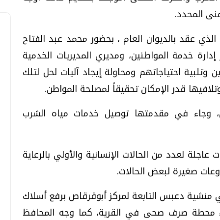
نى المحدد.
الذي عقد بالديوان العام ، بحضور محمد عبد الفتاح
دارة خدمة المواطنين، ومديري المديريات الخدمية
 وتلبية احتياجاتهم ومحاولة إيجاد آليات لحل لتلك
تحقيقات وحوارات
تحقيقات وحوارات
لافيها قدر الإمكان تحقيقاً لمصلحة المواطن.
وى للمواطنين، وجاء في مقدمتها توصيل خدمات مياه الشرب
اجلة لعدد من الحالات الإنسانية والأولي بالرعاية
قمي.. تقنيات واعدة
دليلك للتنسيق الجامعي .. تساؤلات
وعات صغيرة لبعض الحالات.
وإجابات
السبت، 01 اغسطس 2026 10:25 ص
 منشية دعبس التابعة لمركز أبوقرقاص برفع أسلاك
اء محطة صرف صحى في القرية، كما وجه المحافظ