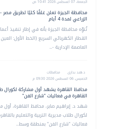
الجمعة، 07 اغسطس 2026 10:41 ص
محافظة الجيزة تعلن غلقًا كليًا لطريق مصر -
الزراعي لمدة 4 أيام
تُنوِّه محافظة الجيزة بأنه في إطار تنفيذ أعم
القطار الكهربائي السريع (الخط الأول: العين 
العاصمة الإدارية -...
د.هند بدارى
محافظات
الخميس، 06 اغسطس 2026 09:30 م
محافظ القاهرة يشهد أول مشاركة لكورال طل
القاهرة في فعاليات "شارع الفن"
شهد د. إبراهيم صابر، محافظ القاهرة، أول م
لكورال طلاب مديرية التربية والتعليم بالقاهر
فعاليات "شارع الفن" بمنطقة وسط...