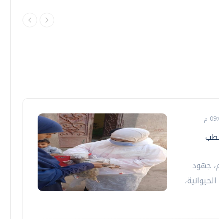
لطب
م، جهود
لحيوانية،