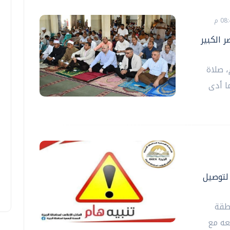
 الكبير
 صلاة
ا أدى
ة الدول العربية ٣ أيام لتوصيل
طقة
عه مع