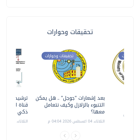
تحقيقات وحوارات
ت وحوارات
تحقيقات وحوارات
معي ..
بعد إشعارات "جوجل" .. هل يمكن
ترشيدا للمياه
التنبوء بالزلازل وكيف نتعامل
قناة السويس 
معها؟
ذكي بالطاقة
الثلاثاء، 04 اغسطس 2026 04:04 م
الثلاثاء، 14 يوليو 2026 06:11 م