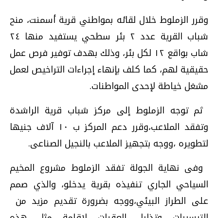
وقرر الزملوط خلال لقائه بمواطني قرية أسمنت، منح
شباب القرية عدد ٢ بئر سطحي يستفيد منها ٢٤
شاب بواقع ١٢ لكل بئر، وذلك بهدف توفير فرص عمل
حقيقية لهم، كما كلف بإنهاء إجراءات التراخيص لعمل
مشغل خياطة لإحدى المواطنات
.
ثم توجه الزملوط إلى مركز شباب قرية الراشدة
وتفقد الملاعب،وقرر دعم المركز ب ١٠ آلاف جنيها
لتطويره ،ووجه بتجهيز الملاعب بالنجيل الصناعى
.
وفى نهاية الجولة تفقد الزملوط مشروع المخيم
السياحي الجاري تنفيذه بقرية يدخلو، والذي صمم
على الطراز البيئي،ووجه بضرورة تقديم مزيد من
التيسيرات وتذليل العقبات لإقامة مثل هذه