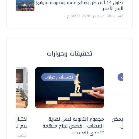
تداول 14 ألف طن بضائع عامة ومتنوعة بموانئ
البحر الأحمر
السبت، 08 اغسطس 2026 06:23 م
تحقيقات وحوارات
ت وحوارات
تحقيقات وحوارات
 .. هل يمكن
مجموع الثانوية ليس نهاية
اختبارات القد
ف نتعامل
المطاف .. قصص نجاح ملهمة
يتم تنظيمها 
تتحدى العقبات
السبت، 18 يوليو 2026 09:22 ص