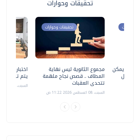
تحقيقات وحوارات
ت وحوارات
تحقيقات وحوارات
 .. هل يمكن
مجموع الثانوية ليس نهاية
اختبارات القد
ف نتعامل
المطاف .. قصص نجاح ملهمة
يتم تنظيمها 
تتحدى العقبات
السبت، 18 يوليو 2026 09:22 ص
السبت، 08 اغسطس 2026 11:22 ص