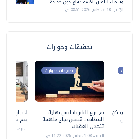
وسطاء لتأمين أنظمة دفاع جوي جديدة
الإثنين، 10 اغسطس 2026 08:51 ص
تحقيقات وحوارات
ت وحوارات
تحقيقات وحوارات
 .. هل يمكن
مجموع الثانوية ليس نهاية
اختبارات القد
ف نتعامل
المطاف .. قصص نجاح ملهمة
يتم تنظيمها 
تتحدى العقبات
السبت، 18 يوليو 2026 09:22 ص
السبت، 08 اغسطس 2026 11:22 ص