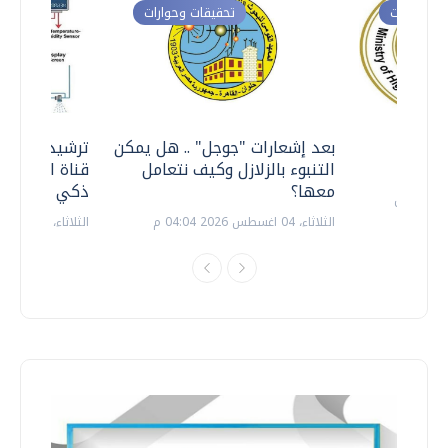
ت وحوارات
تحقيقات وحوارات
معي ..
بعد إشعارات "جوجل" .. هل يمكن
ترشيدا للمياه
التنبوء بالزلازل وكيف نتعامل
قناة السويس 
معها؟
ذكي بالطاقة
الثلاثاء، 04 اغسطس 2026 04:04 م
الثلاثاء، 14 يوليو 2026 06:11 م