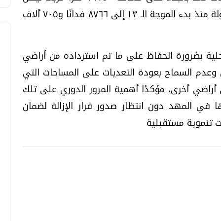
بذلك إجمالي ما تم استرداده من أراضي الدولة منذ بدء الموجة الـ ١٣ إلى ٨٧٦٦ فدانًا و٧٠٥ ألاف
ية بضرورة الحفاظ على ما تم استرداده من أراضي
ن وعدم السماح بعودة التعديات على المساحات التي
تحقيقات وحوارات
تحقيقات وحوارات
راضي أخرى، مؤكدًا أهمية المرور الدوري على تلك
الأراضي لرصد أي حالات تعد عليها وإزالتها في المهد ‪دون انتظار صدور قرار الإزالة لضمان
 تنموية مستقبلية
قمي.. تقنيات واعدة
دليلك للتنسيق الجامعي .. تساؤلات
وإجابات
السبت، 01 اغسطس 2026 10:25 ص