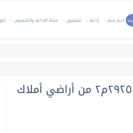
ية
اخبار مصر
إذاعة
تليفزيون
مجلة الاذاعة والتليفزيون
كنوز
استرداد ٤٥٠ فدانًا و٢٩٢٥٠م٢ من أراضي أملاك