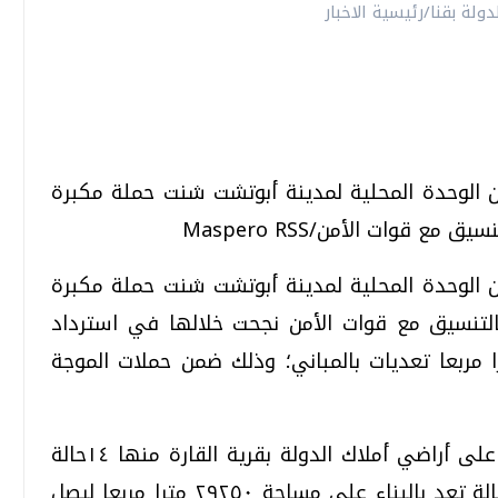
ن الوحدة المحلية لمدينة أبوتشت شنت حملة مكبرة
ع قوات الأمن/Maspero RSS
ن الوحدة المحلية لمدينة أبوتشت شنت حملة مكبرة
بالتنسيق مع قوات الأمن نجحت خلالها في استرداد
دانًا تعديات على الزراعة و٢٩٢٥٠مترا مربعا تعديات بالمباني؛ وذلك ضمن حملات الموجة
وأوضح الهجان أنه تمت إزالة ١٧٣حالة تعد على أراضي أملاك الدولة بقرية القارة منها ١٤حالة
تعد بالزراعة على مساحة ٤٥٠ فدانًا و١٥٩حالة تعد بالبناء على مساحة ٢٩٢٥٠ مترا مربعا ليصل