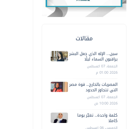
مقالات
سين… الإله الذي جعل البشر
يراقبون السماء ليلًا
الجمعة، 07 اغسطس
2026 01:00 م
المصريات بالخارج... قوة مصر
التي تتجاوز الحدود
الجمعة، 07 اغسطس
2026 10:00 ص
كلمة واحدة... تغيّر يوما
كاملا
الخميس، 06 اغسطس