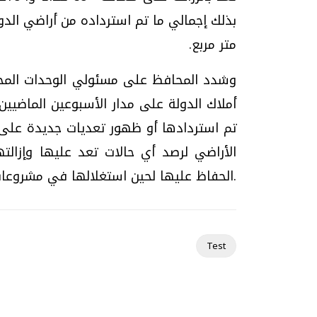
متر مربع.
وشدد المحافظ على مسئولي الوحدات المحل
أملاك الدولة على مدار الأسبوعين الماضيي
تحقيقات وحوارات
تم استردادها أو ظهور تعديات جديدة على أ
.
الحفاظ عليها لحين استغلالها في مشروعات
موجات الطقس الساخنة.. لماذا تحدث وكيف
فيديو.. الإعلام الر
Test
نواجهها؟
وتحديات هائلة
الخميس، 23 يوليو 2026 05:18 م
الخميس، 30 يوليو 2026 01:09 م