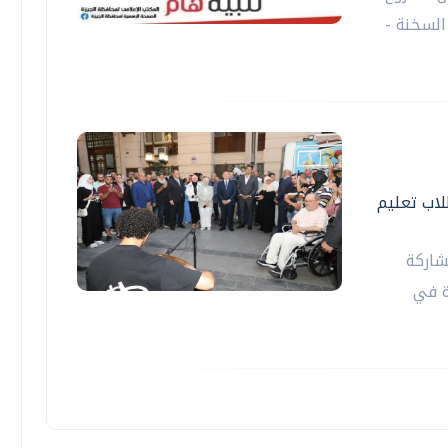
السخنة -
اب تعليم
شاركة
ة في