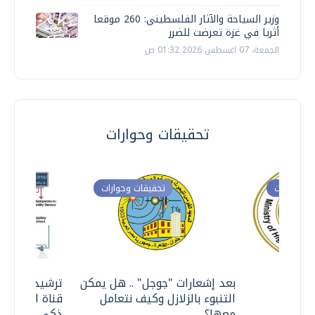
وزير السياحة والآثار الفلسطيني: 260 موقعا
أثريا في غزة تعرضت للضرر
الجمعة، 07 اغسطس 2026 01:32 ص
تحقيقات وحوارات
ت وحوارات
تحقيقات وحوارات
معي ..
بعد إشعارات "جوجل" .. هل يمكن
ترشيدا للمياه
التنبوء بالزلازل وكيف نتعامل
قناة السويس 
معها؟
ذكي بالطاقة