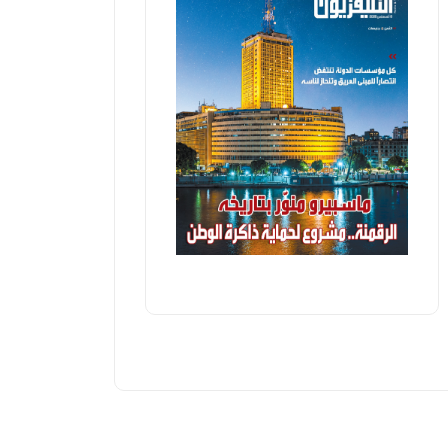
لمهنية"..ندوة بجامعة الزقازيق
الذكاء ال
ممدوح عزوز
الإثنين، 17 فبراير 2025 03:29 م
ممدوح عزوز