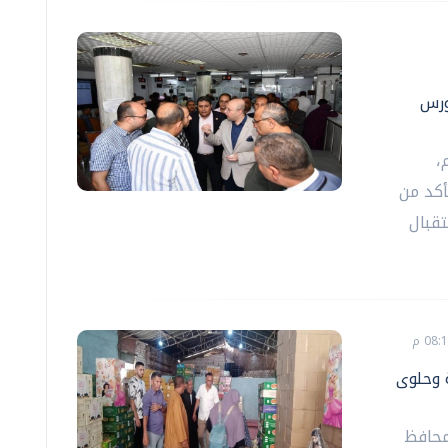
ورس
،
أكد من
تقبال
 وحلوى
محافظ