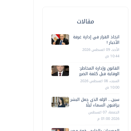
مقالات
اتخاذ القرار في إدارة غرفة
الأخبار !
الأحد، 09 اغسطس 2026
10:44 ص
القانون وإدارة المخاطر:
الوقاية قبل كلفة الضرر
السبت، 08 اغسطس 2026
10:00 ص
سين… الإله الذي جعل البشر
يراقبون السماء ليلًا
الجمعة، 07 اغسطس
2026 01:00 م
المصريات بالخارج... قوة مصر