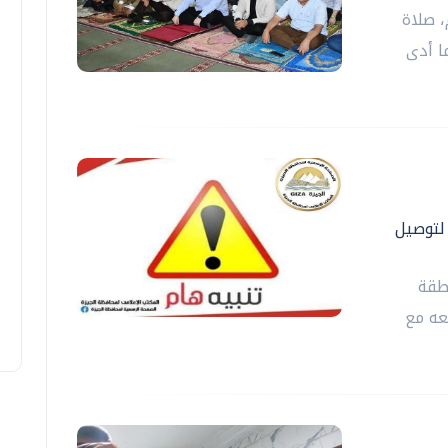
 صلاة
ا أدى
ة الدول العربية ٣ أيام لتوصيل
طقة
عه مع