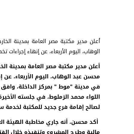
تحقيقات وحوارات
أعلن مدير مكتبة مصر العامة بمدينة الخا
الوهاب، اليوم الأربعاء، عن إنهاء إجراءات تخصيص مساحة 3000 مت
أعلن مدير مكتبة مصر العامة بمدينة الخ
في مدينة "موط " بمركز الداخلة، وافق 
يف
فيديو.. الإعلام الرقمي.. تقنيات واعدة
دليلك للتنسيق الجا
وتحديات هائلة
وإجابات
اللواء محمد الزملوط، في جلسته الأخير
الخميس، 30 يوليو 2026 01:09 م
السبت، 01 اغسطس 2026 10:25 ص
لصالح إقامة فرع جديد للمكتبة لخدمة س
أكد محسن، أنه جاري مخاطبة الهيئة الع
مالية وطرح المشروع وتنفيذه خلال الفتر