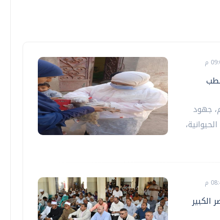
لطب
م، جهود
لحيوانية،
 الكبير