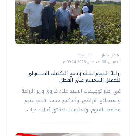
هادي حسان
محافظات
الخميس، 06 اغسطس 2026 09:24 م
زراعة الفيوم تنظم برنامج التكثيف المحصولي
لتحميل السمسم على القطن
في إطار توجيهات السيد علاء فاروق وزير الزراعة
واستصلاح الأراضي، والدكتور محمد هانئ غنيم
محافظ الفيوم، وتعليمات الدكتور أسامة دياب...