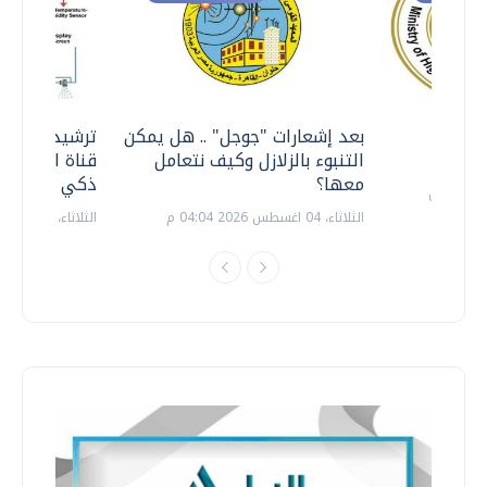
معي ..
بعد إشعارات "جوجل" .. هل يمكن
ترشيدا للمياه
التنبوء بالزلازل وكيف نتعامل
قناة السويس 
معها؟
ذكي بالطاقة
الثلاثاء، 04 اغسطس 2026 04:04 م
الثلاثاء، 14 يوليو 2026 06:11 م