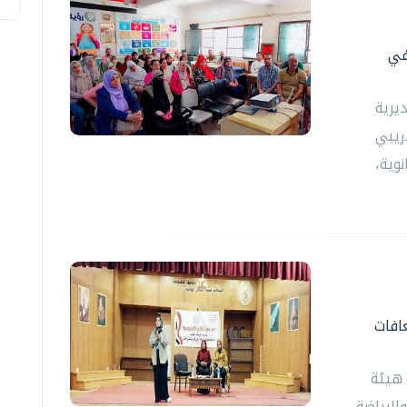
في
يرية
دريبي
وية،
افات
 هيئة
الرياضة