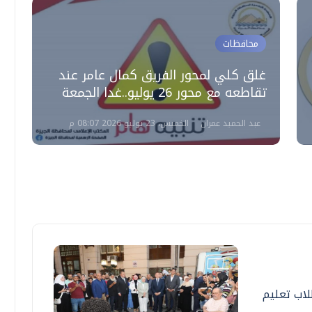
محافظات
غلق كلي لمحور الفريق كمال عامر عند
تقاطعه مع محور 26 يوليو..غدا الجمعة
ب
عبد الحميد عمران
الخميس، 23 يوليو 2026 08:07 م
اب تعليم