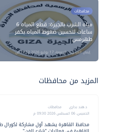
محافظات
مياه الشرب بالجيزة: قطع المياه 6
ي الاتجاه
ساعات لتحسين ضغوط المياه بكفر
طهرمس
إيمان العربي
الجمعة، 17 يوليو 2026 10:52 ص
المزيد من محافظات
د.هند بدارى
محافظات
الخميس، 06 اغسطس 2026 09:30 م
محافظ القاهرة يشهد أول مشاركة لكورال طل
القاهرة في فعاليات "شارع الفن"