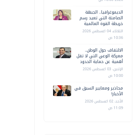
الديموغرافيا.. الجبهة
الصامتة التي تعيد رسم
محافظات
محافظات
خريطة القوة العالمية
غلق جزئي بالتناوب بكوبري 6 أكتوبر
الثلاثاء، 04 اغسطس 2026
10:36 ص
الجيزة لرفع كفاءة الطبقة الأسفلتية
خرساني ل
الالتفاف حول الوطن..
إيمان العربي
الجمعة، 12 يونيه 2026 12:15 م
إيمان العربي
معركة الوعي التي لا تقل
أهمية عن حماية الحدود
الإثنين، 03 اغسطس 2026
10:00 ص
محاذير ومعايير السبق في
الأخبار!
الأحد، 02 اغسطس 2026
11:09 ص