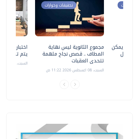
ت وحوارات
تحقيقات وحوارات
 .. هل يمكن
مجموع الثانوية ليس نهاية
اختبارات القد
ف نتعامل
المطاف .. قصص نجاح ملهمة
يتم تنظيمها 
تتحدى العقبات
السبت، 18 يوليو 2026 09:22 ص
السبت، 08 اغسطس 2026 11:22 ص