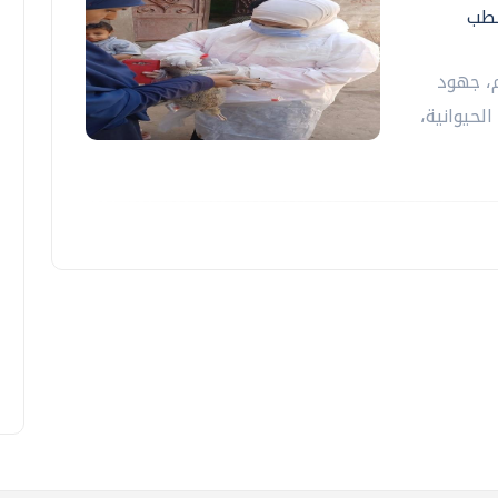
لطب
م، جهود
لحيوانية،