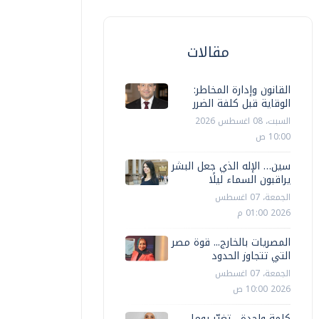
مقالات
القانون وإدارة المخاطر:
الوقاية قبل كلفة الضرر
السبت، 08 اغسطس 2026
10:00 ص
سين… الإله الذي جعل البشر
يراقبون السماء ليلًا
الجمعة، 07 اغسطس
2026 01:00 م
المصريات بالخارج... قوة مصر
التي تتجاوز الحدود
الجمعة، 07 اغسطس
2026 10:00 ص
كلمة واحدة... تغيّر يوما