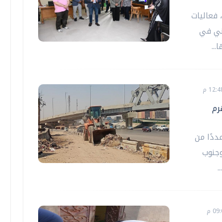
 فعاليات
وني في
..
رم
ددًا من
وجنوب
.