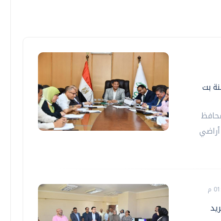
نة بت
محافظ
أراضي
ريد