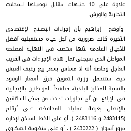
علاوة على 10 جنيهات مقابل توصيلها للمحلات
التجارية والورش.
وأوضح إبراهيم بأن إجراءات الإصلاح الإقتصادى
الأخيرة كانت ضرورية من أجل حياه مستقبلية أفضل
للأجيال القادمة لأنها ستصب فى النهاية لمصلحة
المواطن الذى سيجنى ثمار هذه الإجراءات فى القريب
العاجل وخاصة أنه لا مساس بسعر بيع رغيف العيش
حيث ستتحمل وزارة التموين فرق أسعار الوقود
بالنسبة للمخابز البلدية، مناشداً المواطنين بالإيجابية
فى الإبلاغ عن أى تجاوزات تحدث من بعض السائقين
بالإتصال بغرفة عمليات المحافظة على أرقام
(2483115 و 2483116 )، أو على الخط الساخن لإدارة
مرور أسوان ( 2430222 ) ، أو على منظومة الشكاوى