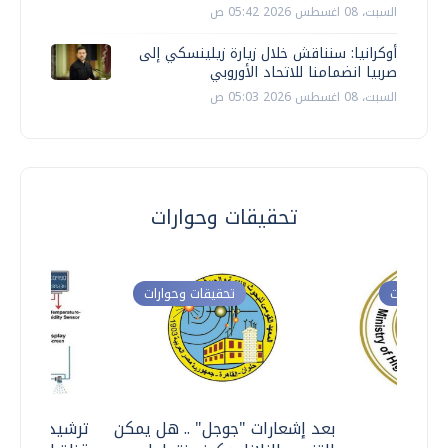
السبت، 08 اغسطس 2026 05:42 ص
أوكرانيا: سنناقش خلال زيارة زيلينسكي إلى
صربيا انضمامنا للاتحاد الأوروبي
السبت، 08 اغسطس 2026 05:03 ص
تحقيقات وحوارات
ت وحوارات
تحقيقات وحوارات
معي ..
بعد إشعارات "جوجل" .. هل يمكن
ترشيدا للمياه