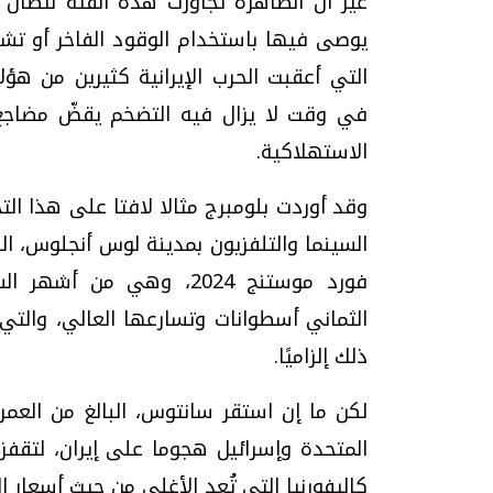
غير أن الظاهرة تجاوزت هذه الفئة لتطال أص
يوصى فيها باستخدام الوقود الفاخر أو تشت
التي أعقبت الحرب الإيرانية كثيرين من هؤل
في وقت لا يزال فيه التضخم يقضّ مضاجع
الاستهلاكية.
وقد أوردت بلومبرج مثالا لافتا على هذا ا
فورد موستنج 2024، وهي من
الثماني أسطوانات وتسارعها العالي، والتي 
ذلك إلزاميًا.
المتحدة وإسرائيل هجوما على إيران، لتقفز
كاليفورنيا التي تُعد الأغلى من حيث أسعار ال