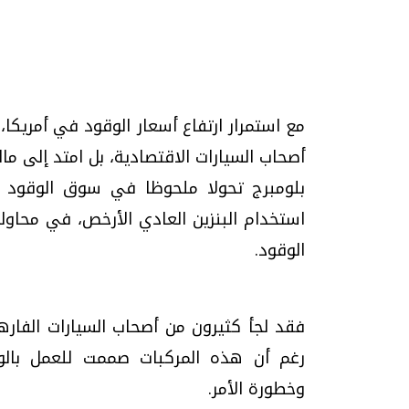
مع استمرار ارتفاع أسعار الوقود في أمريكا
أصحاب السيارات الاقتصادية، بل امتد إلى ما
تحقيقات وحوارات
بلومبرج تحولا ملحوظا في سوق الوقود ال
استخدام البنزين العادي الأرخص، في محاولة
الوقود.
موجات الطقس الساخنة.. لماذا تحدث وكيف
فيديو.. الإعلام الر
فقد لجأ كثيرون من أصحاب السيارات الفاره
نواجهها؟
وتحديات هائلة
رغم أن هذه المركبات صممت للعمل بالو
الخميس، 23 يوليو 2026 05:18 م
الخميس، 30 يوليو 2026 01:09 م
وخطورة الأمر.