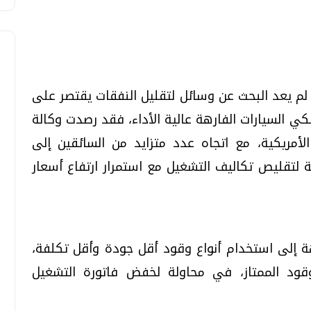
، لم يعد البحث عن وسائل لتقليل النفقات يقتصر على
لكي السيارات الفارهة عالية الأداء، فقد رصدت وكالة
تحقيقات وحوارات
تحقيقات وحوارات
أمريكية، مع اتجاه عدد متزايد من السائقين إلى
 لتقليص تكاليف التشغيل مع استمرار ارتفاع أسعار
قمي.. تقنيات واعدة
دليلك للتنسيق الجامعي .. تساؤلات
ة إلى استخدام أنواع وقود أقل جودة وأقل تكلفة،
وإجابات
قود الممتاز، في محاولة لخفض فاتورة التشغيل
السبت، 01 اغسطس 2026 10:25 ص