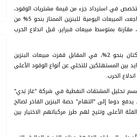
نات تطبيق "أبسايد" (Upside)، المتخصص في استرداد جزء من قيمة مشتريات الوقود،
تحولا واضحا في أنماط الاستهلاك..فقد تراجعت المبيعات اليومية للبنزين الممتاز بنحو 5% من
 خلال الفترة بين 22 و25 يونيو، مقارنة بمتوسط مبيعات فبراير، قبل اندلاع الحرب
كما انخفضت مبيعات البنزين متوسط الأوكتان بنحو 2%، في المقابل قفزت مبيعات البنزين
تجاه متزايد بين المستهلكين للتخلي عن أنواع الوقود الأعلى
ندلاع الحرب.
سم تحليل المشتقات النفطية في شركة "غاز بَدي"
الوقود يدفع دوما إلى "التهام" حصة البنزين الفاخر لصالح
لفئة الأعلى وتتيح لهم طرز مركباتهم الاختيار بين