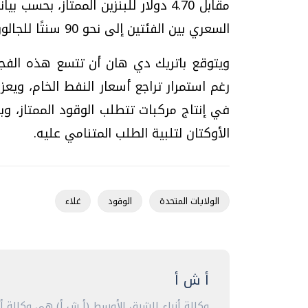
السعري بين الفئتين إلى نحو 90 سنتًا للجالون، وهو أعلى مستوى يُسجل على الإطلاق.
ويتوقع باتريك دي هان أن تتسع هذه الفجوة
رغم استمرار تراجع أسعار النفط الخام، ويعز
في إنتاج مركبات تتطلب الوقود الممتاز، وب
الأوكتان لتلبية الطلب المتنامي عليه.
الولايات المتحدة
الوقود
غلاء
أ ش أ
وكالة أنباء الشرق الأوسط (أ ش أ) هي وكالة 