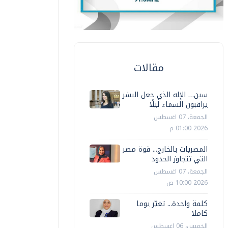
مقالات
سين… الإله الذي جعل البشر
يراقبون السماء ليلًا
الجمعة، 07 اغسطس
2026 01:00 م
المصريات بالخارج... قوة مصر
التي تتجاوز الحدود
الجمعة، 07 اغسطس
2026 10:00 ص
كلمة واحدة... تغيّر يوما
كاملا
الخميس، 06 اغسطس