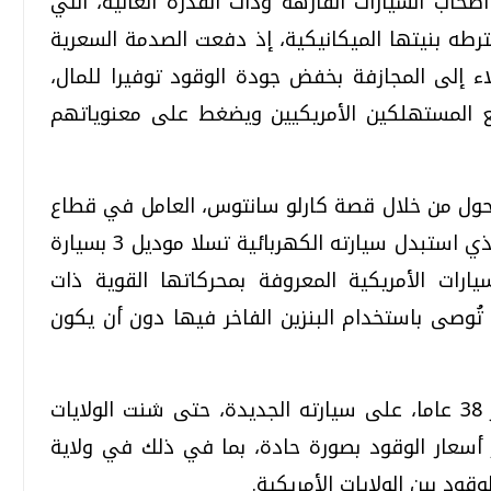
حاب السيارات الفارهة وذات القدرة العالية، التي
رطه بنيتها الميكانيكية، إذ دفعت الصدمة السعرية
اء إلى المجازفة بخفض جودة الوقود توفيرا للمال،
 المستهلكين الأمريكيين ويضغط على معنوياتهم
لتحول من خلال قصة كارلو سانتوس، العامل في قطاع
السينما والتلفزيون بمدينة لوس أنجلوس، الذي استبدل سيارته الكهربائية تسلا موديل 3 بسيارة
 أشهر السيارات الأمريكية المعروفة بمحركاتها القوية ذات
تُوصى باستخدام البنزين الفاخر فيها دون أن يكون
لكن ما إن استقر سانتوس، البالغ من العمر 38 عاما، على سيارته الجديدة، حتى شنت الولايات
 أسعار الوقود بصورة حادة، بما في ذلك في ولاية
وقود بين الولايات الأمريكية.