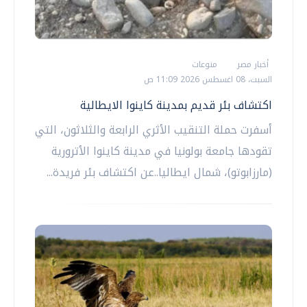
أخبار مصر
منوعات
السبت، 08 اغسطس 2026 11:09 ص
اكتشاف بئر قديم بمدينة كاينوا الايطالية
أسفرت حملة التنقيب الأثري الرابعة والثلاثون، التي
تقودها جامعة بولونيا في مدينة كاينوا الأترورية
(مارزابوتو)، شمال ايطاليا..عن اكتشاف بئر فريدة...