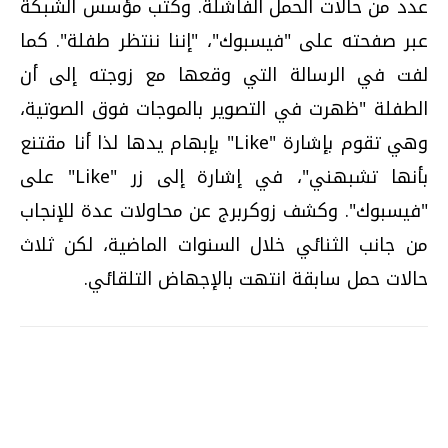
عدد من حالات الحمل الفاشلة. وكتب مؤسس الشبكة
عبر صفحته على "فيسبوك"، "إننا ننتظر طفلة". كما
لفت في الرسالة التي وقعها مع زوجته إلى أن
الطفلة "ظهرت في التصوير بالموجات فوق الصوتية،
وهي تقوم بإشارة "Like" بإبهام يدها لذا أنا مقتنع
بأنها تشبهني"، في إشارة إلى زر "Like" على
"فيسبوك". وكشف زوكربرج عن محاولات عدة للإنجاب
من جانب الثنائي خلال السنوات الماضية، لكن ثلاث
حالات حمل سابقة انتهت بالإجهاض التلقائي.