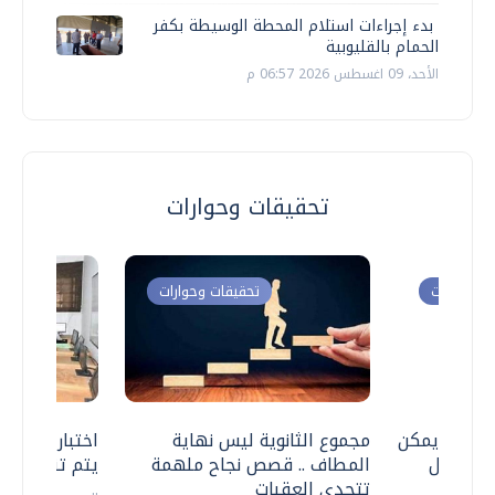
بدء إجراءات استلام المحطة الوسيطة بكفر
الحمام بالقليوبية
الأحد، 09 اغسطس 2026 06:57 م
تحقيقات وحوارات
ت وحوارات
تحقيقات وحوارات
 .. هل يمكن
مجموع الثانوية ليس نهاية
اختبارات القد
ف نتعامل
المطاف .. قصص نجاح ملهمة
يتم تنظيمها 
تتحدى العقبات