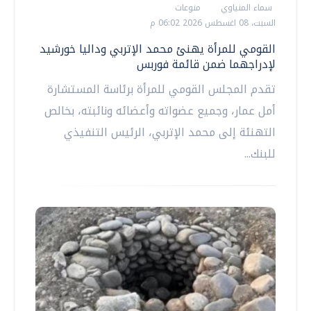
سماء المنياوي
منوعات
السبت، 08 اغسطس 2026 06:02 م
القومي للمرأة يهنئ محمد الإتربي وداليا خورشيد
لإدراجهما ضمن قائمة فوربس
تقدم المجلس القومي للمرأة برئاسة المستشارة
أمل عمار، وجميع عضواته وأعضائه ونائبته، بخالص
التهنئة إلى محمد الإتربي، الرئيس التنفيذي
للبنك...