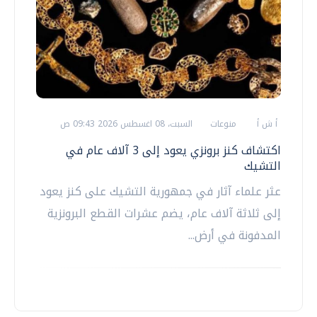
أ ش أ
منوعات
السبت، 08 اغسطس 2026 09:43 ص
اكتشاف كنز برونزي يعود إلى 3 آلاف عام في
التشيك
عثر علماء آثار في جمهورية التشيك على كنز يعود
إلى ثلاثة آلاف عام، يضم عشرات القطع البرونزية
المدفونة في أرض...