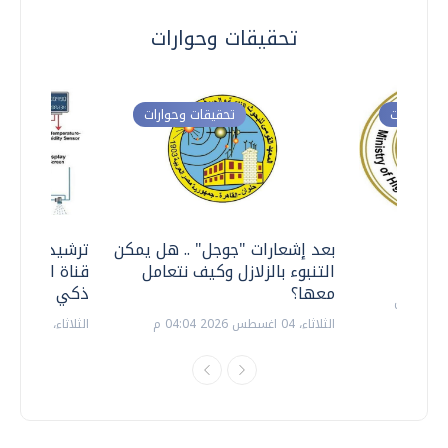
تحقيقات وحوارات
ت وحوارات
تحقيقات وحوارات
معي ..
بعد إشعارات "جوجل" .. هل يمكن
ترشيدا للمياه
التنبوء بالزلازل وكيف نتعامل
قناة السويس 
معها؟
ذكي بالطاقة
الثلاثاء، 04 اغسطس 2026 04:04 م
الثلاثاء، 14 يوليو 2026 06:11 م