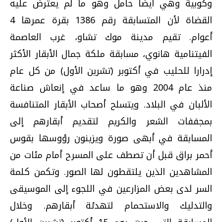
وكوبية وهي أيضا حامل وهو ما لم يعترض عليه
القضاة لأن المتسابقة رقم 1386 بقرة عمرها 4
أعوام. تقيم مدينة موك تشاو، غرب العاصمة
الفيتنامية هانوي، مسابقة ملكة جمال الأبقار الأكثر
إدرارا للحليب في أكتوبر (تشرين الأول) من كل عام
منذ عام 2004 وهو ما ساعد في إنعاش صناعة
الألبان في البلاد. ويتسلح أصحاب الأبقار المتنافسة
بمجففات الشعر والكريم لتقديم أبقارهم إلى
المسابقة في أبهى صورة ويزينون رؤوسها بقوس
أحمر براق قبل أن تصطف على المسرح أمام مئات من
المشاهدين الذين يلتقطون لها الصور. وتكمن كلمة
السر لدى بعض المزارعين في اللجوء إلى الموسيقى
والتدليك والاستحمام لتهدئة أبقارهم. وخلال