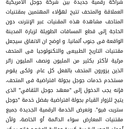
شراكة رقمية جديدة بين شركة جوجل الأمريكية
العملاقة والمتحف تتيح لهؤلاء المهتمين بمقتنيات
المتاحف مشاهدة هذه المقنيات عبر الإنترنت دون
الحاجة إلى قطع المسافات الطويلة لزيارة المدينة
الواقعة فى جنوب ألمانيا. و اوضح ان الاتفاق سيجعل
مقتنيات التاريخ الطبيعى والتكنولوجيا فى المتحف
مرئية لأكثر بكثير من المليون ونصف المليون زائر
الذين يزورون المتحف بالفعل كل عام. ولكى يقوم
مستخدم خدمات جوجل بجولة افتراضية فى المتحف،
فإنه يجب الدخول إلى "معهد جوجل الثقافي" الذى
يتيح للزوار القيام بجولة افتراضية بفضل خدمة "جوجل
ستريت فيو". وتعرض الخدمة الرقمية الجديدة جميع
مقتنيات المعارض سواء الدائمة أو الخاصة، ولأن