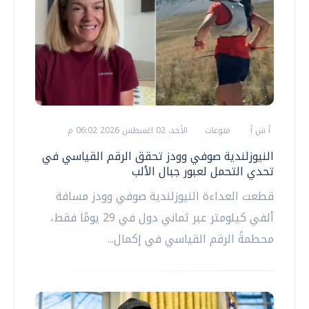
أ ش أ
منوعات
الأحد، 02 اغسطس 2026 06:02 م
النيوزلندية صوفي وودز تحقق الرقم القياسي في
تحدي التحمل لعبور جبال الألب
قطعت العداءة النيوزلندية صوفي وودز مسافة
ألفي كيلومتر عبر ثماني دول في 29 يومًا فقط،
محطمةً الرقم القياسي في إكمال...