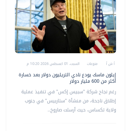
أ ش أ
منوعات
السبت، 01 اغسطس 2026 10:20 م
إيلون ماسك يودع نادي التريليون دولار بعد خسارة
أكثر من 600 مليار دولار
رغم نجاح شركة "سبيس إكس" في تنفيذ عملية
إطلاق ناجحة، من منشأة "ستاربيس" في جنوب
ولاية تكساس، حيث أرسلت صاروخ...