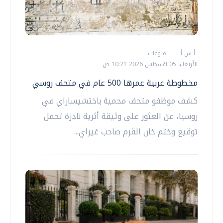
أ ش أ
منوعات
الأربعاء، 05 اغسطس 2026 10:21 ص
مخطوطة عربية عمرها 500 عام في متحف روسي
كشف موظفو متحف محمية باختشيساراي في
روسيا، عن العثور على وثيقة أثرية نادرة تحمل
توقيع وختم خان القرم صاحب غيراي...