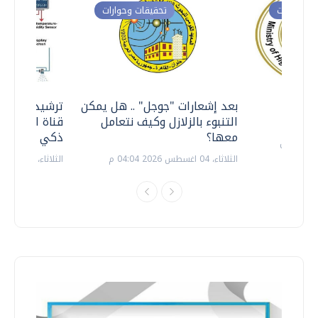
ت وحوارات
تحقيقات وحوارات
معي ..
بعد إشعارات "جوجل" .. هل يمكن
ترشيدا للمياه
التنبوء بالزلازل وكيف نتعامل
قناة السويس 
معها؟
ذكي بالطاقة
الثلاثاء، 04 اغسطس 2026 04:04 م
الثلاثاء، 14 يوليو 2026 06:11 م