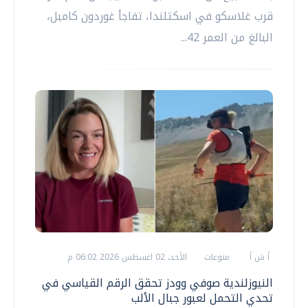
قرب غلاسكو في اسكتلندا، تفاجأ غوردون كامبل،
البالغ من العمر 42...
أ ش أ
منوعات
الأحد، 02 اغسطس 2026 06:02 م
النيوزلندية صوفي وودز تحقق الرقم القياسي في
تحدي التحمل لعبور جبال الألب