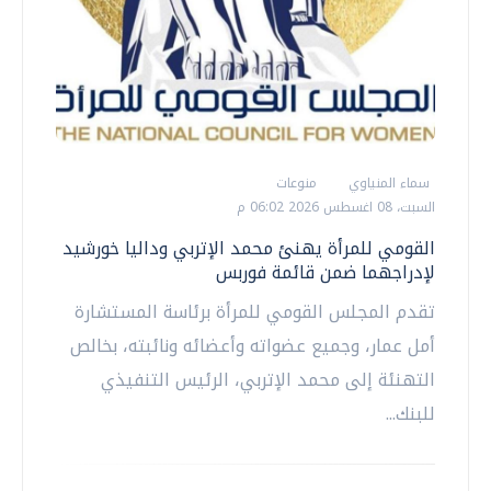
سماء المنياوي
منوعات
السبت، 08 اغسطس 2026 06:02 م
القومي للمرأة يهنئ محمد الإتربي وداليا خورشيد
لإدراجهما ضمن قائمة فوربس
تقدم المجلس القومي للمرأة برئاسة المستشارة
أمل عمار، وجميع عضواته وأعضائه ونائبته، بخالص
التهنئة إلى محمد الإتربي، الرئيس التنفيذي
للبنك...