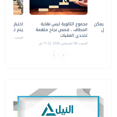
 .. هل يمكن
مجموع الثانوية ليس نهاية
اختبارات القد
ف نتعامل
المطاف .. قصص نجاح ملهمة
يتم تنظيمها 
تتحدى العقبات
السبت، 18 يوليو 2026 09:22 ص
السبت، 08 اغسطس 2026 11:22 ص