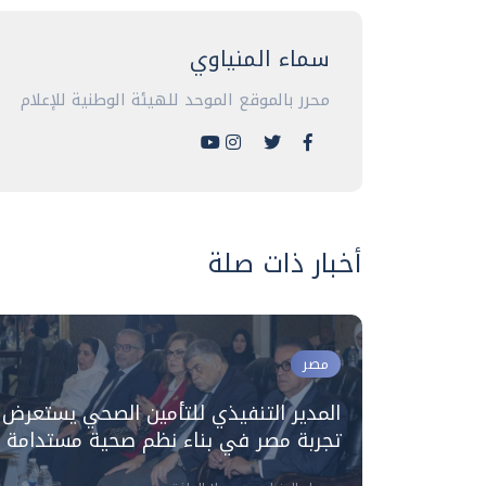
سماء المنياوي
محرر بالموقع الموحد للهيئة الوطنية للإعلام
أخبار ذات صلة
مصر
المدير التنفيذي للتأمين الصحي يستعرض
 الرابع
تجربة مصر في بناء نظم صحية مستدامة
حة