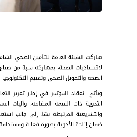
تحقيقات وحوارات
شاركت الهيئة العامة للتأمين الصحي الشامل
لاقتصاديات الصحة، بمشاركة نخبة من صناع 
الصحة والتمويل الصحي وتقييم التكنولوجيا
ويأتي انعقاد المؤتمر في إطار تعزيز التع
يف
فيديو.. الإعلام الرقمي.. تقنيات واعدة
دليلك للتنسيق الجا
وتحديات هائلة
وإجابات
الأدوية ذات القيمة المضافة، وآليات السدا
الخميس، 30 يوليو 2026 01:09 م
السبت، 01 اغسطس 2026 10:25 ص
والتشريعية المرتبطة بها، إلى جانب استعر
ضمان إتاحة الأدوية بصورة فعالة ومستدامة 