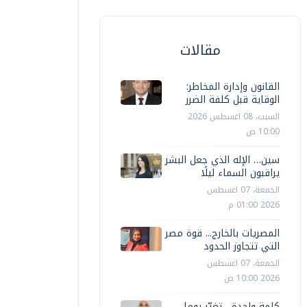
مقالات
القانون وإدارة المخاطر:
الوقاية قبل كلفة الضرر
السبت، 08 اغسطس 2026
10:00 ص
سين… الإله الذي جعل البشر
يراقبون السماء ليلًا
الجمعة، 07 اغسطس
2026 01:00 م
المصريات بالخارج... قوة مصر
التي تتجاوز الحدود
الجمعة، 07 اغسطس
2026 10:00 ص
كلمة واحدة... تغيّر يوما