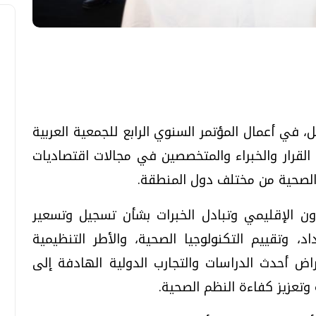
تحقيقات وحوارات
تحقيقات وحوارات
، في أعمال المؤتمر السنوي الرابع للجمعية العربية
القرار والخبراء والمتخصصين في مجالات اقتصاديات
 الصحية من مختلف دول المنطقة.
اون الإقليمي وتبادل الخبرات بشأن تسجيل وتسعير
معي .. تساؤلات
بعد إشعارات "جوجل" .. هل يمكن التنبوء
بالزلازل وكيف نتعامل معها؟
د، وتقييم التكنولوجيا الصحية، والأطر التنظيمية
الثلاثاء، 04 اغسطس 2026 04:04 م
اض أحدث الدراسات والتجارب الدولية الهادفة إلى
وتعزيز كفاءة النظم الصحية.