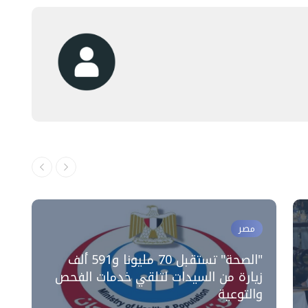
مصر
"الصحة" تستقبل 70 مليونا و591 ألف
"
زيارة من السيدات لتلقي خدمات الفحص
ا
والتوعية