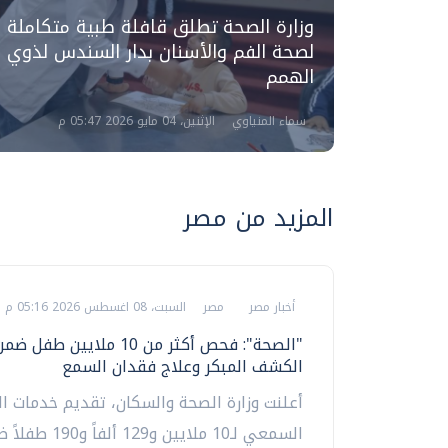
وزارة الصحة تطلق قافلة طبية متكاملة
 تذاكر
لصحة الفم والأسنان بدار السندس لذوي
الهمم
الهمم
سماء المنياوي
الإثنين، 04 مايو 2026 05:47 م
المزيد من مصر
أخبار مصر
مصر
السبت، 08 اغسطس 2026 05:16 م
"الصحة": فحص أكثر من 10 ملايين ط
الكشف المبكر وعلاج فقدان السمع
أعلنت وزارة الصحة والسكان، تقديم خدمات 
السمعي لـ10 ملايين و29