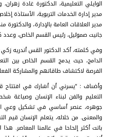
الوايلي التعليمية، الدكتورة غادة زهران، و
مدير إدارة الخدمات التربوية، الأستاذة إخل
مدير العلاقات العامة بالإدارة، والدكتورة 
جانيت صموئيل، رئيس القسم الخاص، وعدد كبير
وفي كلمته، أكد الدكتور القس أندريه زكي أ
الدامج، حيث يدمج القسم الخاص بين التعلي
الفرصة لاكتشاف طاقاتهم والمشاركة الفعال
وأضىاف : "يسرني أن أشارك في افتتاح قا
التعليم والفن لبناء الإنسان وصياغة شخص
جوهره، عنصر أساسي في تشكيل وعي الإن
والمعنى. من خلاله، يتعلم الإنسان قيم الت
باتت أكثر إلحاحا في عالمنا المعاصر. هذا 