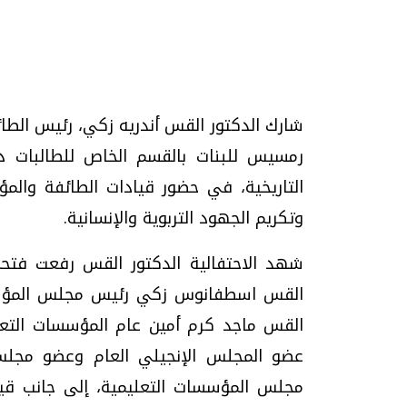
تحقيقات وحوارات
شارك الدكتور القس أندريه زكي، رئيس الطائفة
رمسيس للبنات بالقسم الخاص للطالبات ذو
التاريخية، في حضور قيادات الطائفة والمؤ
وتكريم الجهود التربوية والإنسانية.
شهد الاحتفالية الدكتور القس رفعت فتحي،
يف
فيديو.. الإعلام الرقمي.. تقنيات واعدة
دليلك للتنسيق الجا
وتحديات هائلة
وإجابات
القس اسطفانوس زكي رئيس مجلس المؤسسات
الخميس، 30 يوليو 2026 01:09 م
السبت، 01 اغسطس 2026 10:25 ص
القس ماجد كرم أمين عام المؤسسات التعل
عضو المجلس الإنجيلي العام وعضو مجلس
مجلس المؤسسات التعليمية، إلى جانب قياد