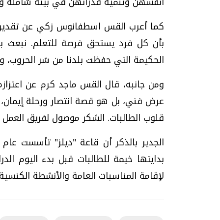
أنفسهن وتنمية قدراتهن في بيئة شاملة وم
كما أعرب القس اسطفانوس زكي عن تقديره 
بأن كل فرد يستحق فرصة للتعلم. نبعث بتق
الحكيمة التي حفظت بلدنا من شر الحروب، ون
ومن جانبه، قال القس ماجد كرم عن اعتزاز
عرض فني، بل هو قصة انتصار ورحلة إيمان، و
قلوب الطالبات. الشكر موصول لفريق العمل وأ
بدايتها خيمة للطالبات قبل بدء اليوم ال
لإقامة المناسبات العامة والأنشطة الكنسية،