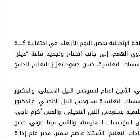
تحقيقات وحوارات
تحقيقات وحوارات
 الإنجيلية بمصر، اليوم الأربعاء، في احتفالية كلية
ي الهمم، إلى جانب افتتاح وتجديد قاعة "ديلز"
سسات التعليمية، ضمن جهود تعزيز التعليم الدامج
 الأمين العام لسنودس النيل الإنجيلي، والدكتور
معي .. تساؤلات
بعد إشعارات "جوجل" .. هل يمكن التنبوء
بالزلازل وكيف نتعامل معها؟
 التعليمية بسنودس النيل الانجيلي، والدكتور
الثلاثاء، 04 اغسطس 2026 04:04 م
يمية بسنودس النيل الانجيلي، والقس أكرم ناجي،
 المؤسسات التعليمية، والقس مينا عوني، عضو
ات التعليم: الأستاذ عاصم سمير، مدير عام إدارة