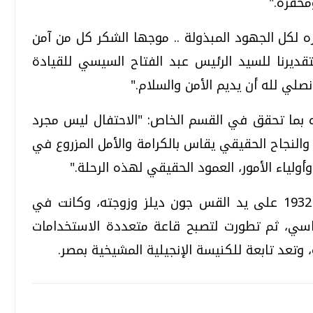
حفزة."
لكل الجهود المبذولة .. موجها الشكر كل من آمن
ديرنا للسيد الرئيس عبد الفتاح السيسي للقيادة
صلي لله أن يديم الأمن والسلام."
ه بما تحقق في القسم الخاص: "الاحتفال ليس مجرد
النجاح الحقيقي يقاس بالكرامة والأمل المزروع في
ولياء الأمور، العمود الحقيقي لهذه الرحلة."
الجدير بالذكر أن قاعة "ديلز" تأسست عام 1932 على يد القس جون ديلز وزوجته، وكانت في
دراسي، ثم تطورت لتصبح قاعة متعددة الاستخدامات
 وتعد تابعة للكنيسة الإنجيلية المشيخية بمصر.