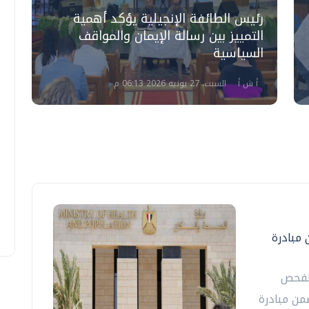
رئيس الطائفة الإنجيلية يؤكد أهمية
"
التمييز بين رسالة الإيمان والمواقف
السياسية
6
أ ش أ
السبت، 27 يونيه 2026 06:13 م
فل ضمن مبادرة
الفحص
1 ألفاً و190 طفلاً ضمن مبادرة