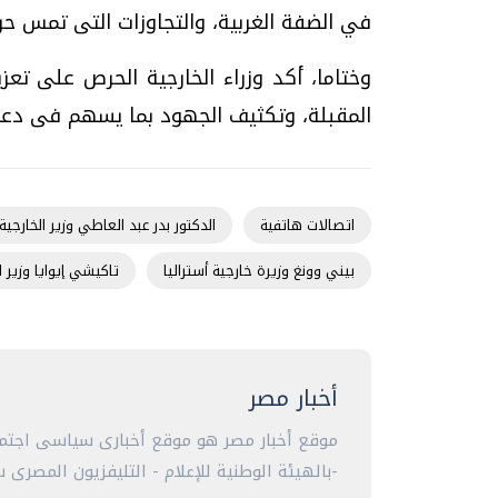
في الضفة الغربية، والتجاوزات التى تمس حر
وختاما، أكد وزراء الخارجية الحرص على تعزي
المقبلة، وتكثيف الجهود بما يسهم فى دعم ا
اتصالات هاتفية
الدكتور بدر عبد العاطي وزير الخارجية
بيني وونغ وزيرة خارجية أستراليا
تاكيشي إيوايا وزير ال
أخبار مصر
موقع أخبار مصر هو موقع أخبارى سياسى اجتما
-بالهيئة الوطنية للإعلام - التليفزيون المصرى سا