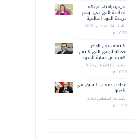
الديموغرافيا.. الجبهة
الصامتة التي تعيد رسم
خريطة القوة العالمية
الثلاثاء، 04 اغسطس 2026
10:36 ص
الالتفاف حول الوطن..
معركة الوعي التي لا تقل
أهمية عن حماية الحدود
الإثنين، 03 اغسطس 2026
مصر
مصر
10:00 ص
زير الخارجية يبحث مع رئيس الوزراء
عبد العا
محاذير ومعايير السبق في
لفلسطيني تطورات الأوضاع في قطاع
الضبعة ال
الأخبار!
زة
الاستراتي
الأحد، 02 اغسطس 2026
11:09 ص
أ ش أ
السبت، 04 يوليو 2026 10:34 ص
أ ش أ
الخميس، 09