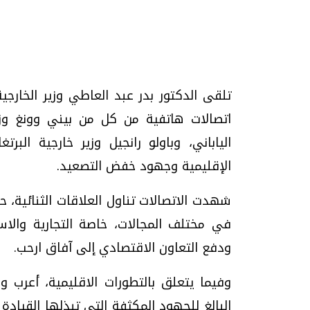
تحقيقات وحوارات
تلقى الدكتور بدر عبد العاطي وزير الخارجية 
اتصالات هاتفية من كل من بيني وونغ وزيرة
الياباني، وباولو رانجيل وزير خارجية البر
الإقليمية وجهود خفض التصعيد.
شهدت الاتصالات تناول العلاقات الثنائية، حي
موجات الطقس الساخنة.. لماذا تحدث وكيف
فيديو.. الإعلام الر
في مختلف المجالات، خاصة التجارية والا
نواجهها؟
وتحديات هائلة
ودفع التعاون الاقتصادي إلى آفاق ارحب.
الخميس، 23 يوليو 2026 05:18 م
الخميس، 30 يوليو 2026 01:09 م
وفيما يتعلق بالتطورات الاقليمية، أعرب وزر
البالغ للجهود المكثفة التي تبذلها القياد