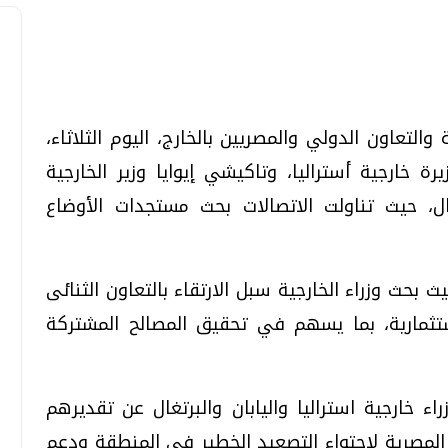
تحقيقات وحوارات
تحقيقات وحوارات
والتعاون الدولي والمصريين بالخارج، اليوم الثلاثاء،
 خارجية أستراليا، وتاكيشي إيوايا وزير الخارجية
تغال، حيث تناولت الاتصالات بحث مستجدات الأوضاع
ث بحث وزراء الخارجية سبل الارتقاء بالتعاون الثنائى
قمي.. تقنيات واعدة
دليلك للتنسيق الجامعي .. تساؤلات
ستثمارية، بما يسهم في تحقيق المصالح المشتركة
وإجابات
السبت، 01 اغسطس 2026 10:25 ص
اء خارجية استراليا واليابان والبرتغال عن تقديرهم
ة المصرية لاحتواء التصعيد الخطير فى المنطقة ودعم