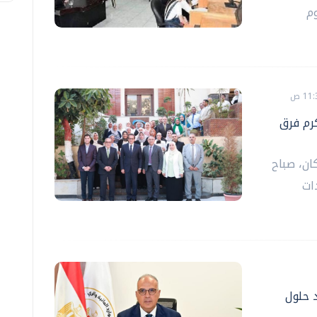
م
كرم فرق
كان، صباح
ات
د حلول