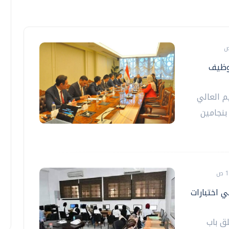
توظيف
م العالي
بنجامين
ي اختبارات
ق باب