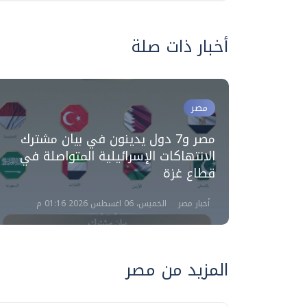
أخبار ذات صلة
مصر
مصر و7 دول يدينون في بيان مشترك
حريني
الانتهاكات الإسرائيلية المتواصلة في
جية
قطاع غزة
أخبار مصر
الخميس، 06 اغسطس 2026 01:16 م
المزيد من مصر