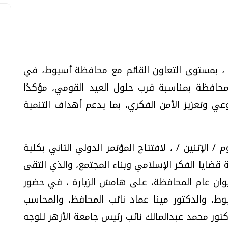
تحقيقات وحوارات
تحقيقات وحوارات
ي ، بمستوى التعاون القائم مع محافظة أسيوط، في
المحافظة بمناسبة قرب حلول العيد القومي، مؤكدًا
ي وتعزيز الأمن الفكري، بما يدعم أهداف التنمية
/ الإثنين / ، لافتتاح المؤتمر الدولي الثاني بكلية
قمي.. تقنيات واعدة
دليلك للتنسيق الجامعي .. تساؤلات
 قضايا الفكر الإسلامي وبناء المجتمع، والذي التقى
وإجابات
يوان عام المحافظة، على هامش الزيارة ، في حضور
السبت، 01 اغسطس 2026 10:25 ص
ط، والدكتور مينا عماد نائب المحافظ، والمحاسب
تور محمد عبدالمالك نائب رئيس جامعة الأزهر للوجه