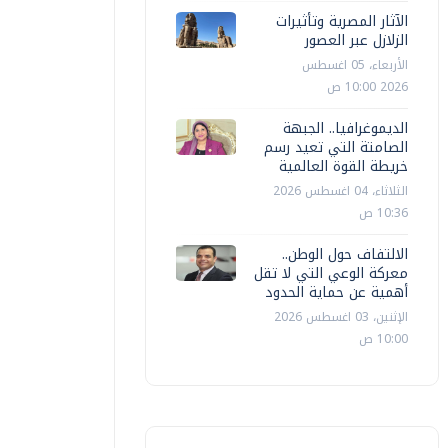
الآثار المصرية وتأثيرات
الزلازل عبر العصور
الأربعاء، 05 اغسطس
2026 10:00 ص
الديموغرافيا.. الجبهة
الصامتة التي تعيد رسم
خريطة القوة العالمية
مصر
مصر
الثلاثاء، 04 اغسطس 2026
10:36 ص
زير الخارجية يلتقي نظيره الجزائري على
الرئيس ا
امش الاجتماع الوزاري حول القدس
بمطار الع
الالتفاف حول الوطن..
معركة الوعي التي لا تقل
أهمية عن حماية الحدود
أخبار مصر
الأربعاء، 05 اغسطس 2026 03:35 م
أخبار مصر
الإثنين، 03 اغسطس 2026
10:00 ص