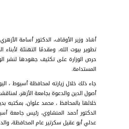
تحقيقات وحوارات
أشاد وزير الأوقاف، الدكتور أسامة الأزهر
تطوير بيوت الله، ومقدمًا التهنئة لأبناء 
حرص الوزارة على تكثيف جهودها لنشر الوع
المستدامة.
جاء ذلك خلال زيارته لمحافظة أسيوط ، اليوم 
موجات الطقس الساخنة.. لماذا تحدث وكيف
فيديو.. الإعلام الر
أصول الدين والدعوة بجامعة الأزهر، لمناقشة
نواجهها؟
وتحديات هائلة
خلالها بالمحافظ ، محمد علوان، بمكتبه بد
الخميس، 23 يوليو 2026 05:18 م
الخميس، 30 يوليو 2026 01:09 م
الدكتور أحمد المنشاوي، رئيس جامعة أسيو
عدلي أبو عقيل سكرتير عام المحافظة، والدك