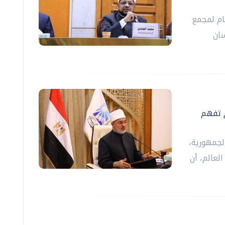
ام لمجمع
سان
م تفهم
لجمهورية،
لعالم، أن