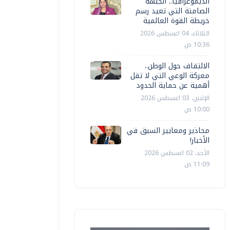
الديموغرافيا.. الجبهة
الصامتة التي تعيد رسم
مصر
خريطة القوة العالمية
مصر
عبد العاط
الثلاثاء، 04 اغسطس 2026
10:36 ص
زير الخارجية يشارك في الاجتماع
فلسطين م
لخامس للأطراف الإقليمية الأربعة R4
للشعب ا
الالتفاف حول الوطن..
معركة الوعي التي لا تقل
أ ش أ
الأربعاء، 05 اغسطس 2026 05:57 م
أ ش أ
الأربعاء، 05
أهمية عن حماية الحدود
الإثنين، 03 اغسطس 2026
10:00 ص
محاذير ومعايير السبق في
الأخبار!
الأحد، 02 اغسطس 2026
11:09 ص