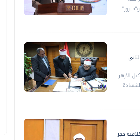
"ميرور"
لثاني
يل الأزهر
للشهادة
خلاقية حجر