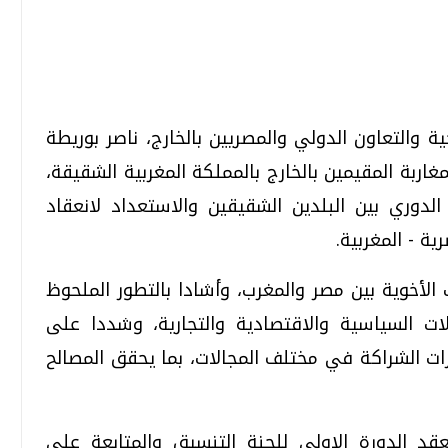
تحقيقات وحوارات
تحقيقات وحوارات
ية والتعاون الدولي والمصريين بالخارج، ناصر بوريطة
مغاربة المقيمين بالخارج بالمملكة المغربية الشقيقة،
الدوري بين البلدين الشقيقين والاستعداد لانعقاد
ية - المغربية.
 الأخوية بين مصر والمغرب، وأشادا بالتطور الملحوظ
قمي.. تقنيات واعدة
دليلك للتنسيق الجامعي .. تساؤلات
وإجابات
ت السياسية والاقتصادية والتجارية، وشددا على
السبت، 01 اغسطس 2026 10:25 ص
ات الشراكة في مختلف المجالات، بما يحقق المصالح
قد الدورة الاولى للجنة التنسيق والمتابعة على