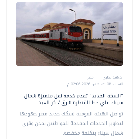
د.هند بدارى
مصر
السبت، 08 اغسطس 2026 02:06 م
"السكة الحديد" تقدم خدمة نقل متميزة شمال
سيناء علي خط القنطرة شرق / بئر العبد
تواصل الهيئة القومية لسكك حديد مصر جهودها
لتطوير الخدمات المقدمة للمواطنين بمدن وقرى
شمال سيناء بتكلفة مخفضة.