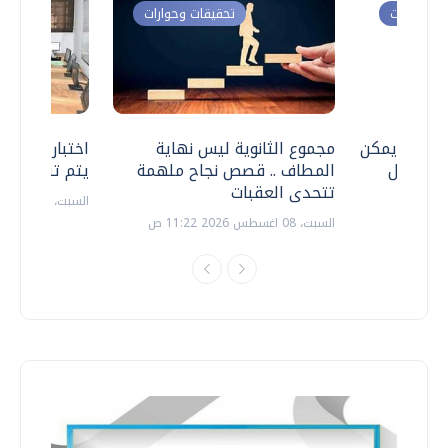
ت وحوارات
تحقيقات وحوارات
 .. هل يمكن
مجموع الثانوية ليس نهاية
اختبارات القد
ف نتعامل
المطاف .. قصص نجاح ملهمة
يتم تنظيمها 
تتحدى العقبات
السبت، 18 يوليو 2026 09:22 ص
السبت، 08 اغسطس 2026 11:22 ص