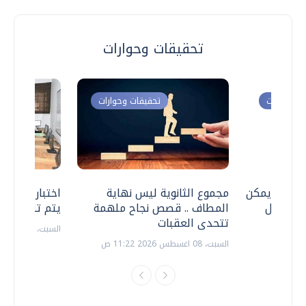
تحقيقات وحوارات
ت وحوارات
تحقيقات وحوارات
 .. هل يمكن
مجموع الثانوية ليس نهاية
اختبارات القد
ف نتعامل
المطاف .. قصص نجاح ملهمة
يتم تنظيمها 
تتحدى العقبات
السبت، 18 يوليو 2026 09:22 ص
السبت، 08 اغسطس 2026 11:22 ص