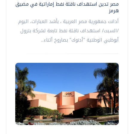
مصر تدين استهداف ناقلة نفط إماراتية في مضيق
هرمز
أدانت جمهورية مصر العربية ، بأشد العبارات، اليوم
/السبت/ استهداف ناقلة نفط تابعة لشركة بترول
أبوظبي الوطنية "أدنوك" بصاروخ أثناء...