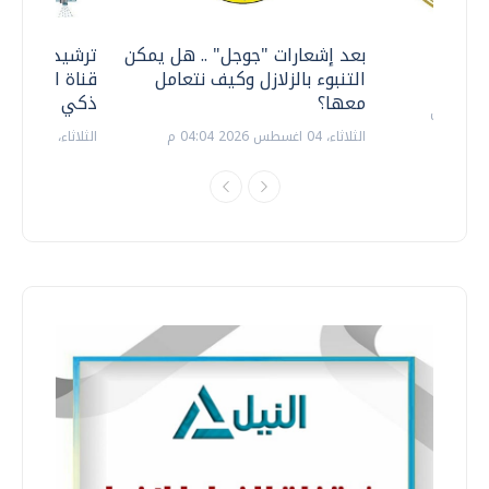
معي ..
بعد إشعارات "جوجل" .. هل يمكن
ترشيدا للمياه
التنبوء بالزلازل وكيف نتعامل
قناة السويس 
معها؟
ذكي بالطاقة
الثلاثاء، 04 اغسطس 2026 04:04 م
الثلاثاء، 14 يوليو 2026 06:11 م