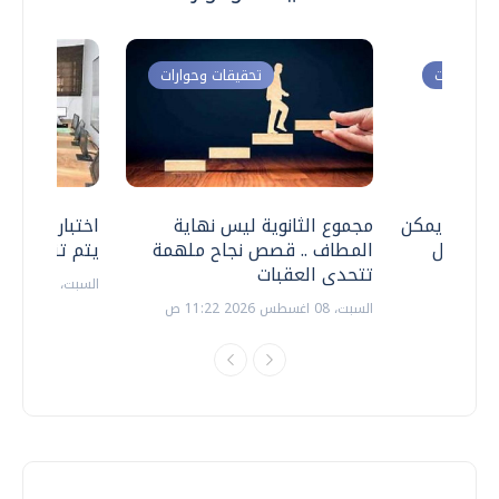
ت وحوارات
تحقيقات وحوارات
 .. هل يمكن
مجموع الثانوية ليس نهاية
اختبارات القد
ف نتعامل
المطاف .. قصص نجاح ملهمة
يتم تنظيمها 
تتحدى العقبات
السبت، 18 يوليو 2026 09:22 ص
السبت، 08 اغسطس 2026 11:22 ص