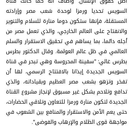
أصل حقوق الإنسان. وأضاف أنه كما كانت قناة
السويس تحديا ورمزا لوحدة شعب مصر وإرادته
المستقلة، فإنها ستكون دوما منارة للسلام والتنوير
والانفتاح على العالم الخارجي، والذي تعمل مصر من
أجله دائما، بما يساهم في تحقيق الاستقرار والسلم
العالمي في ظل عالم العولمة. وقال الدكتور بطرس
بطرس غالي: "سفينة المحروسة وهي تبحر في قناة
السويس الجديدة إيذانا بالافتتاح الرسمي، لها أن
تفخر وتزهو بشعب مصر العظيم وبقياداته، والذي
تدافع وتلاحم بشكل غير مسبوق لإنجاز مشروع القناة
الجديدة لتكون منارة ورمزا للتعاون وتلاقي الحضارات،
حتى يعم الأمن والاستقرار والمنافع بين الشعوب في
مواجهة قوى الظلام والإرهاب والفوضى".