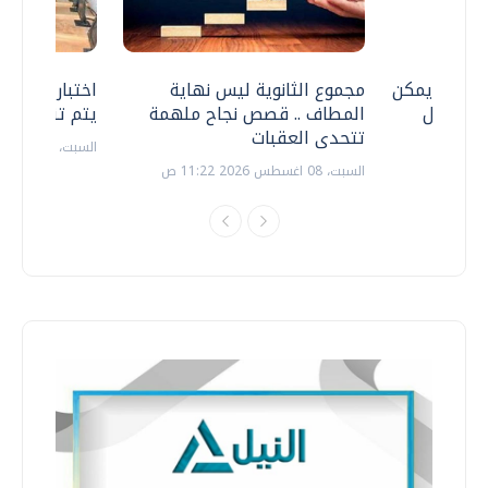
 .. هل يمكن
مجموع الثانوية ليس نهاية
اختبارات القد
ف نتعامل
المطاف .. قصص نجاح ملهمة
يتم تنظيمها 
تتحدى العقبات
السبت، 18 يوليو 2026 09:22 ص
السبت، 08 اغسطس 2026 11:22 ص