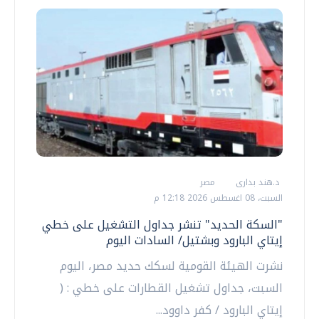
د.هند بدارى
مصر
السبت، 08 اغسطس 2026 12:18 م
"السكة الحديد" تنشر جداول التشغيل على خطي
إيتاي البارود وبشتيل/ السادات اليوم
نشرت الهيئة القومية لسكك حديد مصر، اليوم
السبت، جداول تشغيل القطارات على خطي : (
إيتاي البارود / كفر داوود...