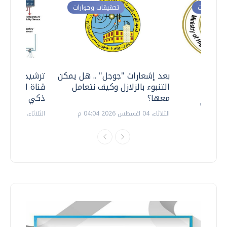
ت وحوارات
تحقيقات وحوارات
معي ..
بعد إشعارات "جوجل" .. هل يمكن
ترشيدا للمياه
التنبوء بالزلازل وكيف نتعامل
قناة السويس 
معها؟
ذكي بالطاقة
الثلاثاء، 04 اغسطس 2026 04:04 م
الثلاثاء، 14 يوليو 2026 06:11 م