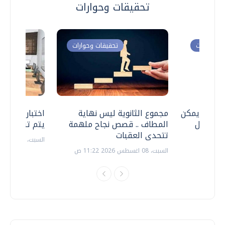
تحقيقات وحوارات
ت وحوارات
تحقيقات وحوارات
 .. هل يمكن
مجموع الثانوية ليس نهاية
اختبارات القد
ف نتعامل
المطاف .. قصص نجاح ملهمة
يتم تنظيمها 
تتحدى العقبات
السبت، 18 يوليو 2026 09:22 ص
السبت، 08 اغسطس 2026 11:22 ص