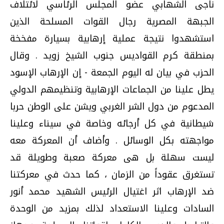
ناجى الشهابي عضو المجلس الرئاسي لائتلاف
الجبهة المصرية رجال القوات المسلحة الذين
استشهدوا نتيجة عملية إرهابية بسيارة مفخخة
بمنطقة كرم القواديس جنوب الشيخ زويد . وقال
الحزب في بيان له اليوم الجمعة - إن الإرهاب الإسود
يطل علينا من الجماعات الإرهابية وتنظيمهم الدولي
المدعوم من دول الشر الغربي ويشن على الوطن حربا
شيطانية في كل أرجائه وخاصة في سيناء وعلينا
مواجهته بكل الوسائل . وأضاف أن المعركة معه
ليست سهلة بل هى معركة صعبة وطويلة قد
تستغرق عقوداً من الزمان ، كما حدث في معركتنا
ضد الإرهاب اثر اغتيال الرئيس الشهيد محمد أنور
السادات وعلينا الاستعداد لذلك بمزيد من الوحدة