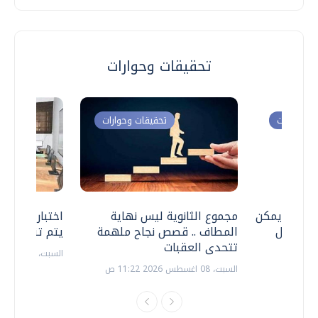
تحقيقات وحوارات
ت وحوارات
تحقيقات وحوارات
 .. هل يمكن
مجموع الثانوية ليس نهاية
اختبارات القد
ف نتعامل
المطاف .. قصص نجاح ملهمة
يتم تنظيمها 
تتحدى العقبات
السبت، 18 يوليو 2026 09:22 ص
السبت، 08 اغسطس 2026 11:22 ص