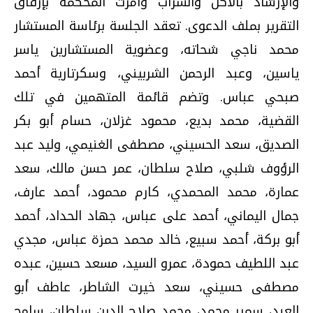
والإرشاد بالأكل والشراب وأمرت المحكمة بإرفاق
التقرير بملف الدعوى. تعقد الجلسة برئاسة المستشار
محمد ناجي شحاته، وعضوية المستشارين ياسر
ياسين، وعبد الرحمن الشربيني، وسكرتارية أحمد
صبحي عباس. وتضم قائمة المتهمين في تلك
القضية، محمد بديع، محمود غزلان، حسام أبو بكر
الصديق، سعد الحسيني، مصطفى الغنيمي، وليد عبد
الرؤوف شلبي، صلاح سلطان، عمر حسن مالك، سعد
عمارة، محمد المحمدي، كارم محمود، أحمد عارف،
جمال اليماني، أحمد على عباس، جهاد الحداد، أحمد
أبو بركة، أحمد سبيع، خالد محمد حمزة عباس، مجدي
عبد اللطيف حمودة، عمرو السيد، مسعد حسين، عبده
مصطفى حسيني، سعد خيرت الشاطر، عاطف أبو
العبد، سمير محمد، محمد صلاح الدين سلطان، سامح