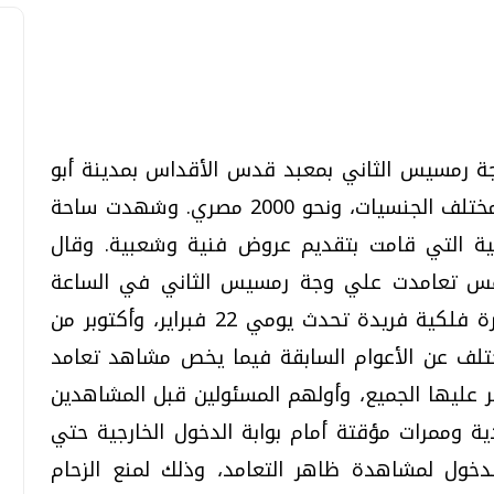
تحقيقات وحوارات
تحقيقات وحوارات
رمسيس الثاني بمعبد قدس الأقداس بمدينة أبو
سمبل، حيث حضر الاحتفالية 600 سائح من مختلف الجنسيات، ونحو 2000 مصري. وشهدت ساحة
ق للفنون الشعبية التي قامت بتقديم عروض فنية وشعبية. وقال
مس تعامدت علي وجة رمسيس الثاني في الساعة
الخامسة، و53دقيقة، مشيرا إلى أنها ظاهرة فلكية فريدة تحدث يومي 22 فبراير، وأكتوبر من
معي .. تساؤلات
بعد إشعارات "جوجل" .. هل يمكن التنبوء
تلف عن الأعوام السابقة فيما يخص مشاهد تعامد
بالزلازل وكيف نتعامل معها؟
 عليها الجميع، وأولهم المسئولين قبل المشاهدين
الثلاثاء، 04 اغسطس 2026 04:04 م
ة وممرات مؤقتة أمام بوابة الدخول الخارجية حتي
خول لمشاهدة ظاهر التعامد، وذلك لمنع الزحام