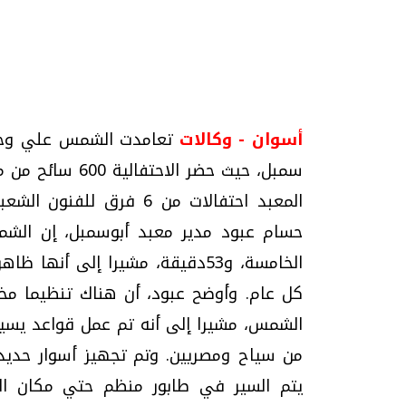
تحقيقات وحوارات
أسوان - وكالات
تعامدت الشمس علي وجة 
المعبد احتفالات من 6 فر
حسام عبود مدير معبد أبوسمبل، إن الش
يف
فيديو.. الإعلام الرقمي.. تقنيات واعدة
دليلك للتنسيق الجا
كل عام. وأوضح عبود، أن هناك تنظيما مخ
وتحديات هائلة
وإجابات
الشمس، مشيرا إلى أنه تم عمل قواعد يسير
الخميس، 30 يوليو 2026 01:09 م
السبت، 01 اغسطس 2026 10:25 ص
من سياح ومصريين. وتم تجهيز أسوار حديدي
يتم السير في طابور منظم حتي مكان الد