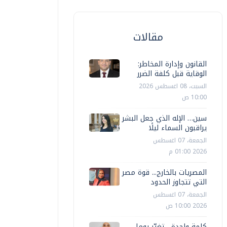
مقالات
القانون وإدارة المخاطر:
الوقاية قبل كلفة الضرر
السبت، 08 اغسطس 2026
10:00 ص
سين… الإله الذي جعل البشر
يراقبون السماء ليلًا
الجمعة، 07 اغسطس
2026 01:00 م
المصريات بالخارج... قوة مصر
التي تتجاوز الحدود
الجمعة، 07 اغسطس
2026 10:00 ص
كلمة واحدة... تغيّر يوما