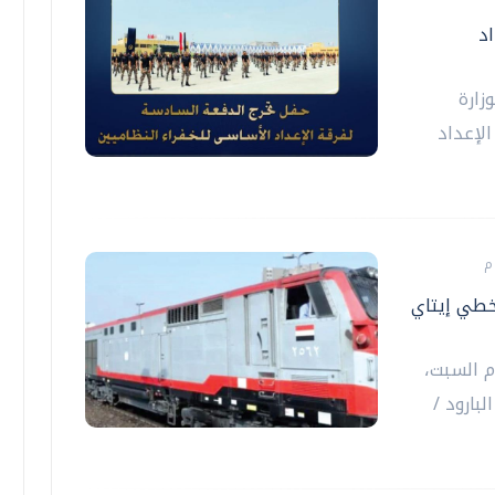
لإعداد
زارة
الإعداد
خطي إيتاي
م السبت،
بارود /