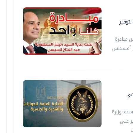
ا واحد" لتوفير
رة الداخلية فعاليات المرحلة الـ28 من مبادرة
هر أغسطس
 في
سية بوزارة
ر على
ت