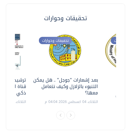
تحقيقات وحوارات
ت وحوارات
تحقيقات وحوارات
معي ..
بعد إشعارات "جوجل" .. هل يمكن
ترشيدا للمياه
التنبوء بالزلازل وكيف نتعامل
قناة السويس 
معها؟
ذكي بالطاقة
الثلاثاء، 04 اغسطس 2026 04:04 م
الثلاثاء، 14 يوليو 2026 06:11 م