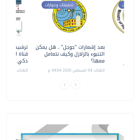
ت وحوارات
تحقيقات وحوارات
معي ..
بعد إشعارات "جوجل" .. هل يمكن
ترشيدا للمياه
التنبوء بالزلازل وكيف نتعامل
قناة السويس 
معها؟
ذكي بالطاقة
الثلاثاء، 04 اغسطس 2026 04:04 م
الثلاثاء، 14 يوليو 2026 06:11 م