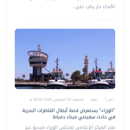
الأنحاء حار رطب على...
أ ش أ
مصر
الجمعة، 07 اغسطس 2026 06:30 م
"الوزراء" يستعرض قصة أبطال القاطرات البحرية
في حادث سفينتي ميناء دمياط
نشر المركز الإعلامي لمجلس الوزراء فيديو عبر