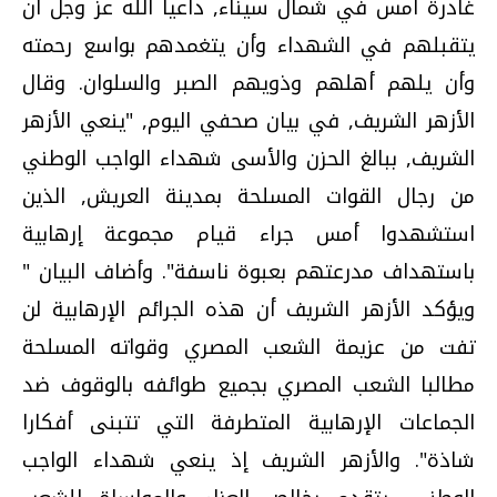
غادرة امس في شمال سيناء, داعيا الله عز وجل أن
يتقبلهم في الشهداء وأن يتغمدهم بواسع رحمته
وأن يلهم أهلهم وذويهم الصبر والسلوان. وقال
الأزهر الشريف, في بيان صحفي اليوم, "ينعي الأزهر
الشريف, ببالغ الحزن والأسى شهداء الواجب الوطني
من رجال القوات المسلحة بمدينة العريش, الذين
استشهدوا أمس جراء قيام مجموعة إرهابية
باستهداف مدرعتهم بعبوة ناسفة". وأضاف البيان "
ويؤكد الأزهر الشريف أن هذه الجرائم الإرهابية لن
تفت من عزيمة الشعب المصري وقواته المسلحة
مطالبا الشعب المصري بجميع طوائفه بالوقوف ضد
الجماعات الإرهابية المتطرفة التي تتبنى أفكارا
شاذة". والأزهر الشريف إذ ينعي شهداء الواجب