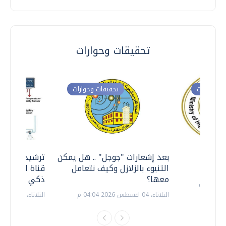
تحقيقات وحوارات
ت وحوارات
تحقيقات وحوارات
معي ..
بعد إشعارات "جوجل" .. هل يمكن
ترشيدا للمياه
التنبوء بالزلازل وكيف نتعامل
قناة السويس 
معها؟
ذكي بالطاقة
الثلاثاء، 04 اغسطس 2026 04:04 م
الثلاثاء، 14 يوليو 2026 06:11 م