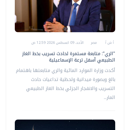
أ ش أ
مصر
الأحد، 09 اغسطس 2026 12:59 ص
"الري": متابعة مستمرة لحادث تسريب بخط الغاز
الطبيعي أسفل ترعة الإسماعيلية
أكدت وزارة الموارد المائية والري متابعتها باهتمام
بالغ وبصورة ميدانية ولحظية تداعيات حادث
التسريب والانفجار الجزئي بخط الغاز الطبيعي
المار...