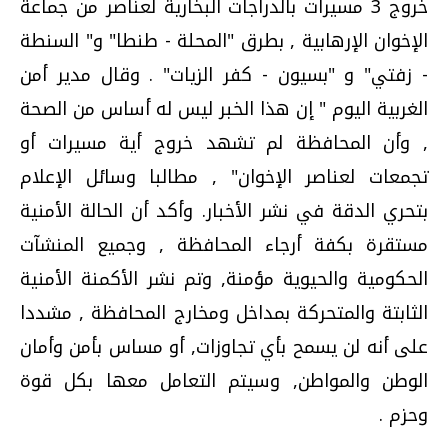
خروج 3 مسيرات بالدراجات البخارية لعناصر من جماعة
الإخوان الإرهابية , بطرق "المحلة - طنطا" و" السنطة
- زفتي" و "بسيون - كفر الزيات" . وقال مدير أمن
الغربية اليوم " إن هذا الخبر ليس له أساس من الصحة
, وأن المحافظة لم تشهد خروج أية مسيرات أو
تجمعات لعناصر الإخوان" , مطالبا وسائل الإعلام
بتحري الدقة في نشر الأخبار. وأكد أن الحالة الأمنية
مستقرة بكفة أرجاء المحافظة , وجميع المنشآت
الحكومية والحيوية مؤمنة, وتم نشر الأكمنة الأمنية
الثابتة والمتحركة بمداخل ومخارج المحافظة , مشددا
على أنه لن يسمح بأي تجاوزات, أو مساس بأمن وأمان
الوطن والمواطن, وسيتم التعامل معها بكل قوة
وحزم .