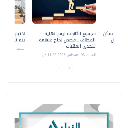
 .. هل يمكن
مجموع الثانوية ليس نهاية
اختبارات القد
ف نتعامل
المطاف .. قصص نجاح ملهمة
يتم تنظيمها 
تتحدى العقبات
السبت، 18 يوليو 2026 09:22 ص
السبت، 08 اغسطس 2026 11:22 ص