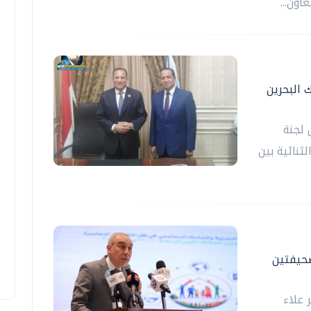
اون...
 البحرين
 لجنة
ثنائية بين
صحيفتين
 علاء