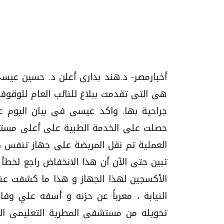
تحقيقات وحوارات
أخبارمصر- د.هند بدارى أعلن د. حسين 
هى التى تقدمت ببلاغ للنائب العام للوقوف
جراحية بها. واكد عيسى فى بيان اليوم عن
حصلت على الخدمة الطبية على أعلى مستوى 
العملية تم نقل المريضة على جهاز تنفس 
موجات الطقس الساخنة.. لماذا تحدث وكيف
فيديو.. الإعلام الر
نواجهها؟
وتحديات هائلة
تبين حتى الآن أن هذا الانخفاض راجع لخطأ أ
الخميس، 23 يوليو 2026 05:18 م
الخميس، 30 يوليو 2026 01:09 م
الأكسجين لهذا الجهاز و هذا ما كشفت عنه
النيابة ، معرباً عن حزنه و أسفه علي وفاة
تحويله من مستشفى المطرية التعليمى 