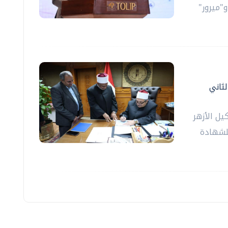
"ميرور"
لثاني
يل الأزهر
للشهادة