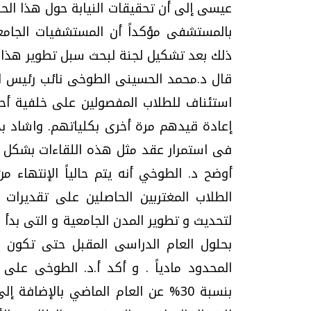
عيسى إلى أن تحقيقات النيابة حول هذا الح
بالمستشفى مؤكداً أن المستشفيات الجامع
ذلك بعد تشكيل لجنة لبحث سبل تطوير هذا ا
قال د.محمد الحسينى الطوخى نائب رئيس ال
استئناف للطلاب المفصولين على خلفية أح
إعادة قيدهم مرة أخرى بكلياتهم. واشاد بد
فى استمرار عقد مثل هذه اللقاءات بشكل دو
أوضح د. الطوخي أنه يتم حالياً الإنتهاء 
الطلاب المغتربين الحاصلين على تقديرات 
لتحديث و تطوير المدن الجامعية و التى بدأ
بحلول العام الدراسى المقبل حتى تكون ال
المحدود مادياً . و أكد أ.د. الطوخى على ز
بنسبة 30% عن العام الماضي بالإضاف