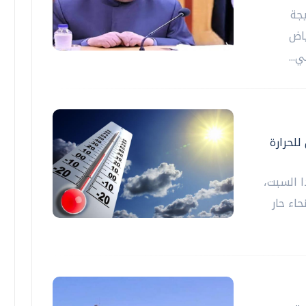
يجة
ياض
...
للحرارة
ا السبت،
اء حار