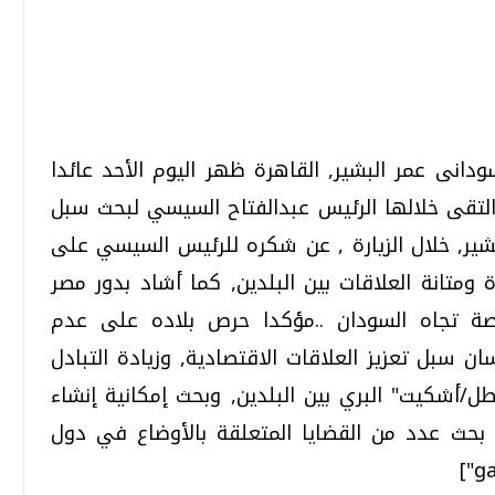
تحقيقات وحوارات
تحقيقات وحوارات
دانى عمر البشير, القاهرة ظهر اليوم الأحد عائدا
التقى خلالها الرئيس عبدالفتاح السيسي لبحث سبل
لبشير, خلال الزيارة , عن شكره للرئيس السيسي على
متانة العلاقات بين البلدين, كما أشاد بدور مصر
خاصة تجاه السودان ..مؤكدا حرص بلاده على عدم
قمي.. تقنيات واعدة
دليلك للتنسيق الجامعي .. تساؤلات
وإجابات
 سبل تعزيز العلاقات الاقتصادية, وزيادة التبادل
السبت، 01 اغسطس 2026 10:25 ص
/أشكيت" البري بين البلدين, وبحث إمكانية إنشاء
ى بحث عدد من القضايا المتعلقة بالأوضاع في دول