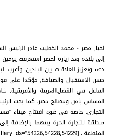
تحقيقات وحوارات
اخبار مصر - محمد الخطيب غادر الرئيس السو
إلى بلاده بعد زيارة لمصر استغرقت يومين 
دعم وتعزيز العلاقات بين البلدين. وأعرب ا
حسن الاستقبال والضيافة, مؤكدا على قوة و
الفاعل في القضاياالعربية والأفريقية, 
موجات الطقس الساخنة.. لماذا تحدث وكيف
فيديو.. الإعلام الر
نواجهها؟
وتحديات هائلة
المساس بأمن ومصالح مصر. كما بحث الرئيسان
الخميس، 23 يوليو 2026 05:18 م
الخميس، 30 يوليو 2026 01:09 م
التجاري, خاصة في ضوء افتتاح ميناء "قسطل
منطقة للتجارة الحرة بينهما بالإضافة إل
المنطقة . [gallery ids="54226,54228,54229"]