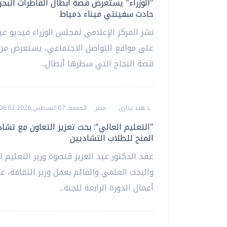
"الوزراء" يستعرض قصة أبطال القاطرات البح
حادث سفينتي ميناء دمياط
نشر المركز الإعلامي لمجلس الوزراء فيديو عب
على مواقع التواصل الاجتماعي، يستعرض من 
قصة النجاح التي سطرها أبطال...
د.هند بدارى
مصر
الجمعة، 07 اغسطس 2026 06:02 م
"التعليم العالي": بحث تعزيز التعاون مع تشاد
المنح للطلاب التشاديين
عقد الدكتور عبد العزيز قنصوة وزير التعليم ا
والبحث العلمي والقائم بعمل وزير الثقافة،
أعمال الدورة الرابعة للجنة...