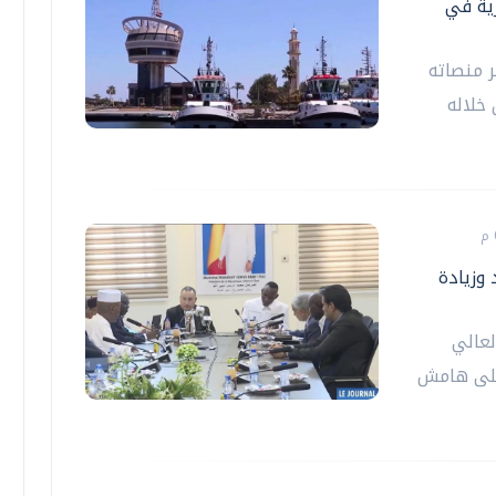
رية في
ر منصاته
خلاله
 وزيادة
لعالي
 على هامش