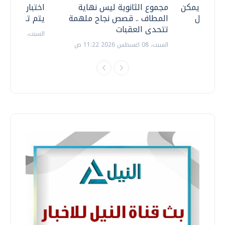
 .. هل يمكن
مجموع الثانوية ليس نهاية
اختبارات القد
ف نتعامل
المطاف .. قصص نجاح ملهمة
يتم تنظيمها 
تتحدى العقبات
السبت، 18 يوليو 2026 09:22 ص
السبت، 08 اغسطس 2026 11:22 ص