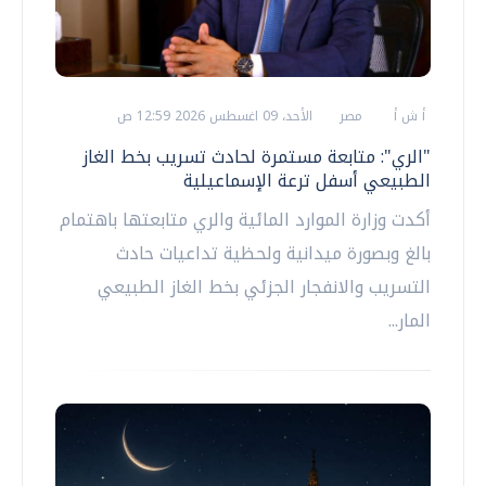
أ ش أ
مصر
الأحد، 09 اغسطس 2026 12:59 ص
"الري": متابعة مستمرة لحادث تسريب بخط الغاز
الطبيعي أسفل ترعة الإسماعيلية
أكدت وزارة الموارد المائية والري متابعتها باهتمام
بالغ وبصورة ميدانية ولحظية تداعيات حادث
التسريب والانفجار الجزئي بخط الغاز الطبيعي
المار...